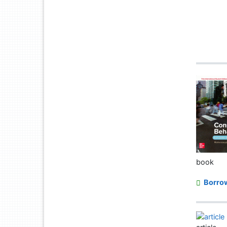
book
Borro