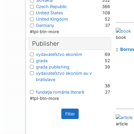
Slovakia
552
Czech Republic
366
United States
108
United Kingdom
52
Germany
37
#tpl-btn-more
book
Publisher
Borro
vydavateľstvo ekonóm
69
grada
52
grada publishing
39
vydavateľstvo ekonóm eu v
bratislave
38
fundaţia românia literară
27
#tpl-btn-more
Filter
article