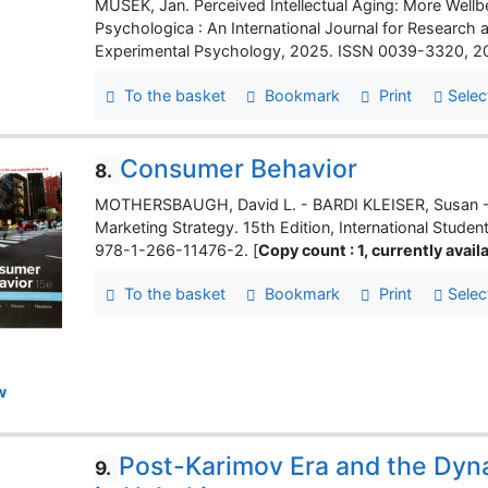
MUSEK, Jan. Perceived Intellectual Aging: More Wellbe
Psychologica : An International Journal for Research a
Experimental Psychology, 2025. ISSN 0039-3320, 2025
To the basket
Bookmark
Print
Selec
Consumer Behavior
8.
MOTHERSBAUGH, David L. - BARDI KLEISER, Susan - H
Marketing Strategy. 15th Edition, International Stude
978-1-266-11476-2. [
Copy count : 1, currently availa
To the basket
Bookmark
Print
Selec
w
Post-Karimov Era and the Dyna
9.