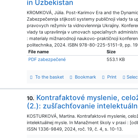
in Uzbekistan
KROMKOVÁ, Júlia. Post-Karimov Era and the Dynamics o
Zabezpečennja stijkosti systemy publičnoji vlady ta 
pravovych režymiv ta vidnovlennnja Ukrajiny. Konferen
vlady ta upravlinnja v umovach speciaľnych administr
: materialy mižnarodnoji naukovo-praktičnoji konferenc
politechnika, 2024. ISBN 978-80-225-5151-9, pp. 19
File name
Size
PDF zabezpečené
553.1 KB
To the basket
Bookmark
Print
Selec
Kontrafaktové myslenie, celo
10.
(2.): zušľachťovanie intelektuál
KOSTURKOVÁ, Martina. Kontrafaktové myslenie, celož
intelektuálnej mysle. In Manažment školy v praxi : [od
ISSN 1336-9849, 2024, roč. 19, č. 4, s. 10-13.