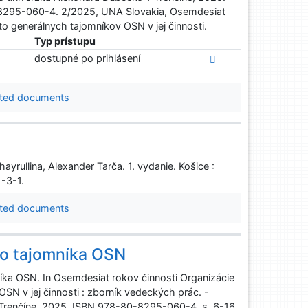
-8295-060-4. 2/2025, UNA Slovakia, Osemdesiat
o generálnych tajomníkov OSN v jej činnosti.
Typ prístupu
dostupné po prihlásení
ted documents
yrullina, Alexander Tarča. 1. vydanie. Košice :
-3-1.
ted documents
ho tajomníka OSN
ka OSN. In Osemdesiat rokov činnosti Organizácie
N v jej činnosti : zborník vedeckých prác. -
v Trenčíne, 2025. ISBN 978-80-8295-060-4, s. 6-16.