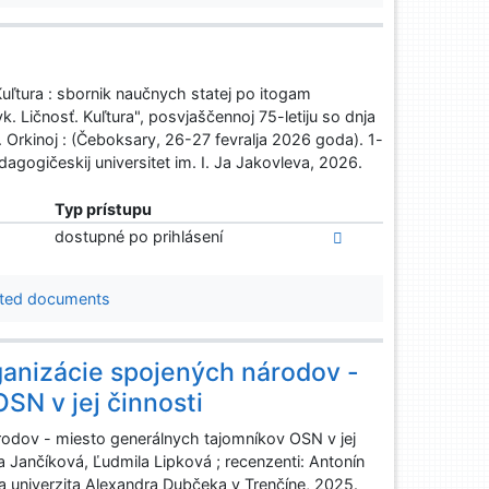
 Kuľtura : sbornik naučnych statej po itogam
 Ličnosť. Kuľtura", posvjaščennoj 75-letiju so dnja
. Orkinoj : (Čeboksary, 26-27 fevralja 2026 goda). 1-
agogičeskij universitet im. I. Ja Jakovleva, 2026.
Typ prístupu
dostupné po prihlásení
ted documents
ganizácie spojených národov -
SN v jej činnosti
rodov - miesto generálnych tajomníkov OSN v jej
a Jančíková, Ľudmila Lipková ; recenzenti: Antonín
ska univerzita Alexandra Dubčeka v Trenčíne, 2025.