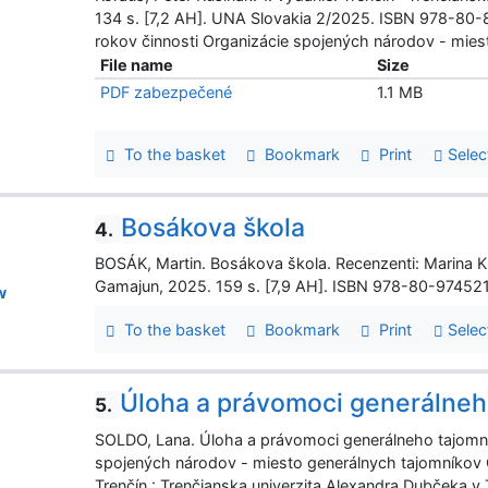
134 s. [7,2 AH]. UNA Slovakia 2/2025. ISBN 978-80
rokov činnosti Organizácie spojených národov - miest
File name
Size
PDF zabezpečené
1.1 MB
To the basket
Bookmark
Print
Selec
Bosákova škola
4.
BOSÁK, Martin. Bosákova škola. Recenzenti: Marina Kha
Gamajun, 2025. 159 s. [7,9 AH]. ISBN 978-80-974521
w
To the basket
Bookmark
Print
Selec
Úloha a právomoci generálne
5.
SOLDO, Lana. Úloha a právomoci generálneho tajomní
spojených národov - miesto generálnych tajomníkov OS
Trenčín : Trenčianska univerzita Alexandra Dubčeka 