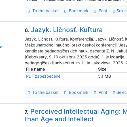
To the basket
Bookmark
Print
Selec
Jazyk. Ličnosť. Kuľtura
6.
Jazyk. Ličnosť. Kuľtura. Konferencija. Jazyk. Ličnosť.
Meždunarodnoj naučno-praktičeskoj konferencii "Jazyk.
w
kandidata pedagogičeskich nauk, decenta Z. N. Jakuški
(Čeboksary, 9-10 oktjabrja 2025 goda). 1-je izdanije
pedagogičeskij universitet im. I. Ja Jakovleva, 2025
File name
Size
PDF zabezpečené
5.1 MB
To the basket
Bookmark
Print
Selec
Perceived Intellectual Aging: 
7.
than Age and Intellect