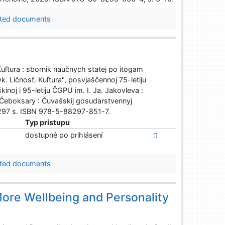
ted documents
 Kuľtura : sbornik naučnych statej po itogam
 Ličnosť. Kuľtura", posvjaščennoj 75-letiju
noj i 95-letiju ČGPU im. I. Ja. Jakovleva :
. Čeboksary : Čuvašskij gosudarstvennyj
. 297 s. ISBN 978-5-88297-851-7.
Typ prístupu
dostupné po prihlásení
ted documents
More Wellbeing and Personality