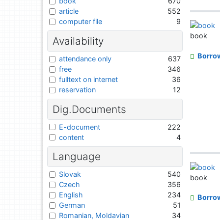
book
670
article
552
computer file
9
book
Availability
Borro
attendance only
637
free
346
fulltext on internet
36
reservation
12
Dig.Documents
E-document
222
content
4
Language
Slovak
540
book
Czech
356
English
234
Borro
German
51
Romanian, Moldavian
34