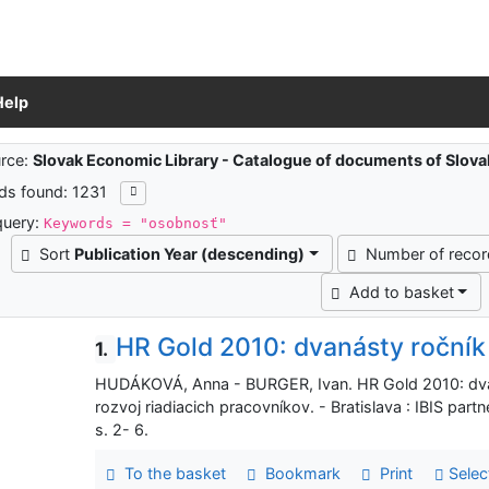
Help
ch results
rce:
Slovak Economic Library - Catalogue of documents of Slov
ds found: 1231
query:
Keywords = "osobnosť"
Sort
Publication Year (descending)
Number of reco
Add to basket
HR Gold 2010: dvanásty ročník
1.
HUDÁKOVÁ, Anna - BURGER, Ivan. HR Gold 2010: dvan
rozvoj riadiacich pracovníkov. - Bratislava : IBIS par
s. 2- 6.
To the basket
Bookmark
Print
Selec