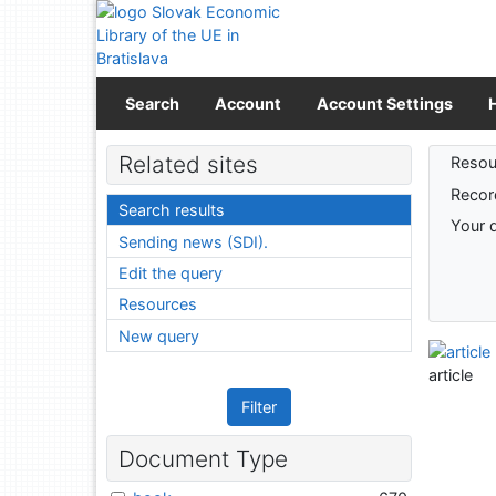
Go to content
Go to menu
Accessibility declaration
Search
Account
Account Settings
Sear
Related sites
Resou
Recor
Search results
Your 
Sending news (SDI).
Edit the query
Resources
New query
article
Filter
Document Type