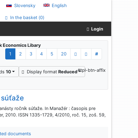
Slovensky
English
In the basket (
0
)
Login
ak Economics Libary
1
2
3
4
5
20
#
#tpl-btn-affix
rds
10
Display format
Reduced
 súťaže
ásty ročník súťaže. In Manažér : časopis pre
tner, 2010. ISSN 1335-1729, 4/2010, roč. 15, zoš. 59,
ted documents