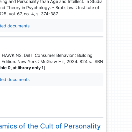
ing and Personality than Age and Intellect. In Studia
nd Theory in Psychology. - Bratislava : Institute of
, vol. 67, no. 4, s. 374-387.
ted documents
AWKINS, Del I. Consumer Behavior : Building
nt Edition. New York : McGraw Hill, 2024. 824 s. ISBN
ble 0, at library only 1
]
ted documents
mics of the Cult of Personality