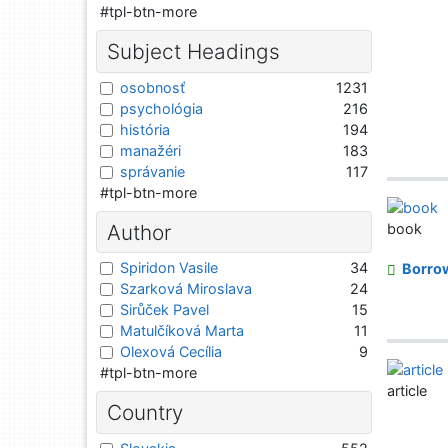
#tpl-btn-more
Subject Headings
osobnosť
1231
psychológia
216
história
194
manažéri
183
správanie
117
#tpl-btn-more
Author
book
Spiridon Vasile
34
Borro
Szarková Miroslava
24
Sirůček Pavel
15
Matulčíková Marta
11
Olexová Cecília
9
#tpl-btn-more
article
Country