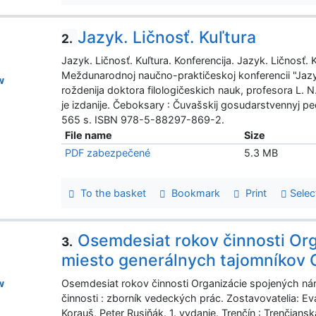
Jazyk. Ličnosť. Kuľtura
2.
Jazyk. Ličnosť. Kuľtura. Konferencija. Jazyk. Ličnosť.
Meždunarodnoj naučno-praktičeskoj konferencii "Jazyk.
w
roždenija doktora filologičeskich nauk, profesora L. N
je izdanije. Čeboksary : Čuvašskij gosudarstvennyj ped
565 s. ISBN 978-5-88297-869-2.
File name
Size
PDF zabezpečené
5.3 MB
To the basket
Bookmark
Print
Selec
Osemdesiat rokov činnosti Or
3.
miesto generálnych tajomníkov O
Osemdesiat rokov činnosti Organizácie spojených ná
w
činnosti : zborník vedeckých prác. Zostavovatelia: Ev
Korauš, Peter Rusiňák. 1. vydanie. Trenčín : Trenčian