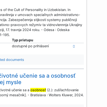
f the Cult of Personality in Uzbekistan. In
upravlinnja v umovach speciaľnych administrativno-
cija. Zabezpečennja stijkosti systemy publičnoji
ativno-pravovych režymiv ta vidnovlennnja Ukrajiny
iji, 17. travnja 2024 roku. - Odesa : Odeska
1-195.
Typ prístupu
dostupné po prihlásení
ted documents
životné učenie sa a osobnosť
nej mysle
ivotné učenie sa a
osobnosť
(2.): zušľachťovanie
borný mesačník]. - Bratislava : Wolters Kluwer, 2024.