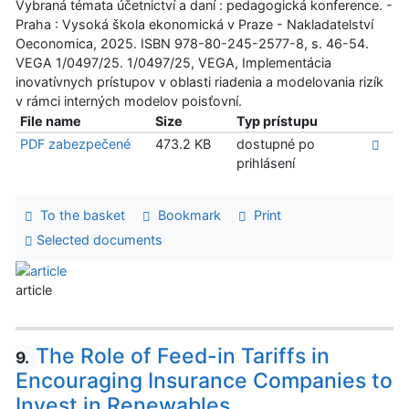
Vybraná témata účetnictví a daní : pedagogická konference. -
Praha : Vysoká škola ekonomická v Praze - Nakladatelství
Oeconomica, 2025. ISBN 978-80-245-2577-8, s. 46-54.
VEGA 1/0497/25. 1/0497/25, VEGA, Implementácia
inovatívnych prístupov v oblasti riadenia a modelovania rizík
v rámci interných modelov poisťovní.
File name
Size
Typ prístupu
PDF zabezpečené
473.2 KB
dostupné po
prihlásení
To the basket
Bookmark
Print
Selected documents
article
The Role of Feed-in Tariffs in
9.
Encouraging Insurance Companies to
Invest in Renewables