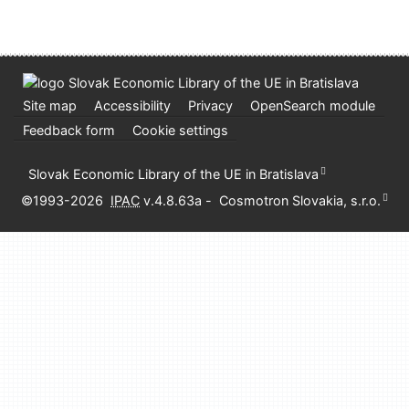
Site map
Accessibility
Privacy
OpenSearch module
Feedback form
Cookie settings
Slovak Economic Library of the UE in Bratislava
©1993-2026
IPAC
v.4.8.63a
-
Cosmotron Slovakia, s.r.o.