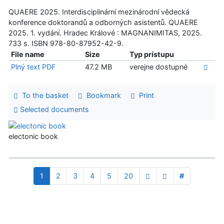
QUAERE 2025. Interdisciplinární mezinárodní vědecká
konference doktorandů a odborných asistentů. QUAERE
2025. 1. vydání. Hradec Králové : MAGNANIMITAS, 2025.
733 s. ISBN 978-80-87952-42-9.
File name
Size
Typ prístupu
Plný text PDF
47.2 MB
verejne dostupné
To the basket
Bookmark
Print
Selected documents
electonic book
1
2
3
4
5
20
#