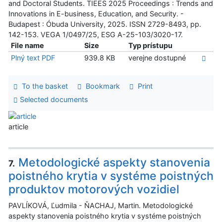
and Doctoral Students. TIEES 2025 Proceedings : Trends and
Innovations in E-business, Education, and Security. -
Budapest : Óbuda University, 2025. ISSN 2729-8493, pp.
142-153. VEGA 1/0497/25, ESG A-25-103/3020-17.
File name
Size
Typ prístupu
Plný text PDF
939.8 KB
verejne dostupné
To the basket
Bookmark
Print
Selected documents
article
Metodologické aspekty stanovenia
7.
poistného krytia v systéme poistných
produktov motorových vozidiel
PAVLÍKOVÁ, Ľudmila - ŇACHAJ, Martin. Metodologické
aspekty stanovenia poistného krytia v systéme poistných