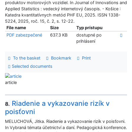
produktov motorových vozidiel. In Journal of Innovations and
Applied Statistics : vedecký internetový časopis. - Košice :
Katedra kvantitatívnych metód PHF EU, 2025. ISSN 1338-
5224, 2025, roč. 15, č. 2, s. 12-22.
File name
Size
Typ prístupu
PDF zabezpečené
637.3 KB
dostupné po
prihlásení
To the basket
Bookmark
Print
Selected documents
article
Riadenie a vykazovanie rizík v
8.
poisťovni
MELUCHOVÁ, Jitka. Riadenie a vykazovanie rizík v poisťovni.
In Vybraná témata účetnictví a daní. Pedagogická konference.