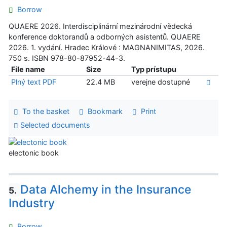
Borrow
QUAERE 2026. Interdisciplinární mezinárodní vědecká
konference doktorandů a odborných asistentů. QUAERE
2026. 1. vydání. Hradec Králové : MAGNANIMITAS, 2026.
750 s. ISBN 978-80-87952-44-3.
File name
Size
Typ prístupu
Plný text PDF
22.4 MB
verejne dostupné
To the basket
Bookmark
Print
Selected documents
electonic book
Data Alchemy in the Insurance
5.
Industry
Borrow