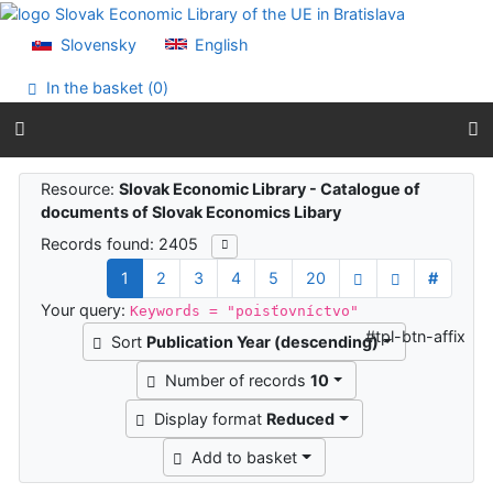
Go to content
Go to menu
Slovensky
English
Accessibility declaration
In the basket (
0
)
Search results
Resource:
Slovak Economic Library - Catalogue of
documents of Slovak Economics Libary
Records found: 2405
1
2
3
4
5
20
#
Your query:
Keywords = "poisťovníctvo"
#tpl-btn-affix
Sort
Publication Year (descending)
Number of records
10
Display format
Reduced
Add to basket