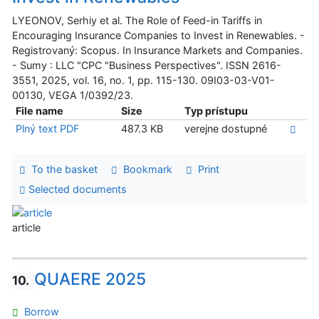
LYEONOV, Serhiy et al. The Role of Feed-in Tariffs in
Encouraging Insurance Companies to Invest in Renewables. -
Registrovaný: Scopus. In Insurance Markets and Companies.
- Sumy : LLC "СPС "Business Perspectives". ISSN 2616-
3551, 2025, vol. 16, no. 1, pp. 115-130. 09I03-03-V01-
00130, VEGA 1/0392/23.
File name
Size
Typ prístupu
Plný text PDF
487.3 KB
verejne dostupné
To the basket
Bookmark
Print
Selected documents
article
QUAERE 2025
10.
Borrow