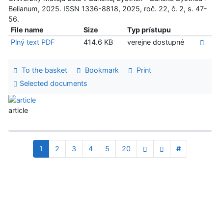
Belianum, 2025. ISSN 1336-8818, 2025, roč. 22, č. 2, s. 47-
56.
File name
Size
Typ prístupu
Plný text PDF
414.6 KB
verejne dostupné
To the basket
Bookmark
Print
Selected documents
article
1
2
3
4
5
20
#