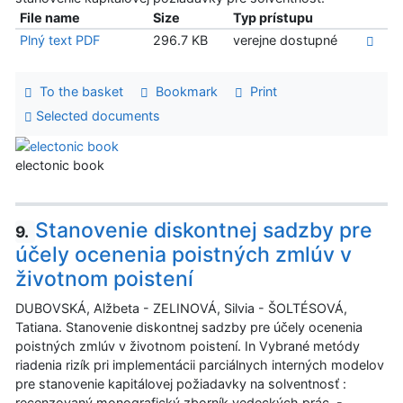
File name
Size
Typ prístupu
Plný text PDF
296.7 KB
verejne dostupné
To the basket
Bookmark
Print
Selected documents
electonic book
Stanovenie diskontnej sadzby pre
9.
účely ocenenia poistných zmlúv v
životnom poistení
DUBOVSKÁ, Alžbeta - ZELINOVÁ, Silvia - ŠOLTÉSOVÁ,
Tatiana. Stanovenie diskontnej sadzby pre účely ocenenia
poistných zmlúv v životnom poistení. In Vybrané metódy
riadenia rizík pri implementácii parciálnych interných modelov
pre stanovenie kapitálovej požiadavky na solventnosť :
recenzovaný monografický zborník vedeckých prác. -