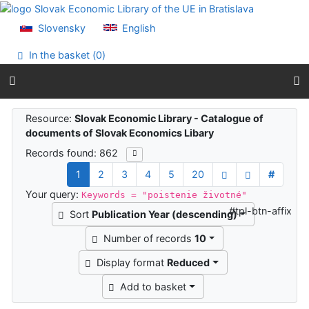
Go to content
Go to menu
Slovensky
English
Accessibility declaration
In the basket (
0
)
Search results
Resource:
Slovak Economic Library - Catalogue of
documents of Slovak Economics Libary
Records found: 862
1
2
3
4
5
20
#
Your query:
Keywords = "poistenie životné"
#tpl-btn-affix
Sort
Publication Year (descending)
Number of records
10
Display format
Reduced
Add to basket