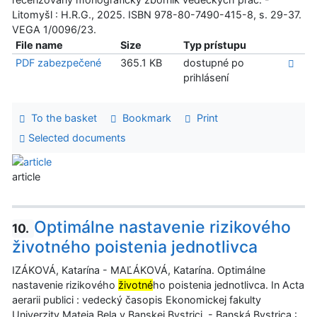
Litomyšl : H.R.G., 2025. ISBN 978-80-7490-415-8, s. 29-37.
VEGA 1/0096/23.
File name
Size
Typ prístupu
PDF zabezpečené
365.1 KB
dostupné po
prihlásení
To the basket
Bookmark
Print
Selected documents
article
Optimálne nastavenie rizikového
10.
životného poistenia jednotlivca
IZÁKOVÁ, Katarína - MAĽÁKOVÁ, Katarína. Optimálne
nastavenie rizikového
životné
ho poistenia jednotlivca. In Acta
aerarii publici : vedecký časopis Ekonomickej fakulty
Univerzity Mateja Bela v Banskej Bystrici. - Banská Bystrica :