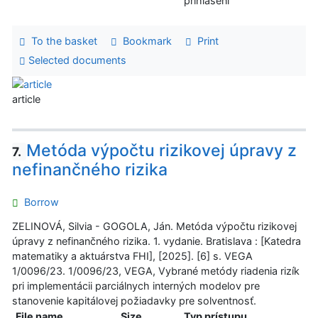
prihlásení
To the basket
Bookmark
Print
Selected documents
article
Metóda výpočtu rizikovej úpravy z
7.
nefinančného rizika
Borrow
ZELINOVÁ, Silvia - GOGOLA, Ján. Metóda výpočtu rizikovej
úpravy z nefinančného rizika. 1. vydanie. Bratislava : [Katedra
matematiky a aktuárstva FHI], [2025]. [6] s. VEGA
1/0096/23. 1/0096/23, VEGA, Vybrané metódy riadenia rizík
pri implementácii parciálnych interných modelov pre
stanovenie kapitálovej požiadavky pre solventnosť.
File name
Size
Typ prístupu