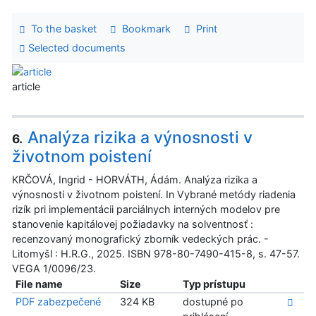
To the basket
Bookmark
Print
Selected documents
article
Analýza rizika a výnosnosti v
6.
životnom poistení
KRČOVÁ, Ingrid - HORVÁTH, Ádám. Analýza rizika a
výnosnosti v životnom poistení. In Vybrané metódy riadenia
rizík pri implementácii parciálnych interných modelov pre
stanovenie kapitálovej požiadavky na solventnosť :
recenzovaný monografický zborník vedeckých prác. -
Litomyšl : H.R.G., 2025. ISBN 978-80-7490-415-8, s. 47-57.
VEGA 1/0096/23.
File name
Size
Typ prístupu
PDF zabezpečené
324 KB
dostupné po