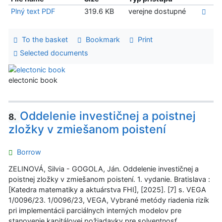
Plný text PDF
319.6 KB
verejne dostupné
To the basket
Bookmark
Print
Selected documents
electonic book
Oddelenie investičnej a poistnej
8.
zložky v zmiešanom poistení
Borrow
ZELINOVÁ, Silvia - GOGOLA, Ján. Oddelenie investičnej a
poistnej zložky v zmiešanom poistení. 1. vydanie. Bratislava :
[Katedra matematiky a aktuárstva FHI], [2025]. [7] s. VEGA
1/0096/23. 1/0096/23, VEGA, Vybrané metódy riadenia rizík
pri implementácii parciálnych interných modelov pre
stanovenie kapitálovej požiadavky pre solventnosť.