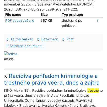
november 2025. - Bratislava : Vydavateľstvo EKONÓM,
2025. ISBN 978-80-225-5289-9, s. 211-222.
File name
Size
Typ prístupu
PDF zabezpečené
567 KB
dostupné po
prihlásení
To the basket
Bookmark
Print
Selected documents
article
Recidíva pohľadom kriminológie a
7.
trestného práva včera, dnes a zajtra
KIKO, Maximilián. Recidíva pohľadom kriminológie a
trestné
ho
práva včera, dnes a zajtra. In Acta Facultatis Iuridicae
Universitatis Comenianae : vedecký časopis Právnickej
fakulty. - Bratislava : Univerzita Komenského v Bratislave,