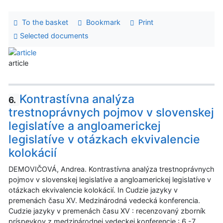
To the basket
Bookmark
Print
Selected documents
article
Kontrastívna analýza
6.
trestnoprávnych pojmov v slovenskej
legislatíve a angloamerickej
legislatíve v otázkach ekvivalencie
kolokácií
DEMOVIČOVÁ, Andrea. Kontrastívna analýza trestnoprávnych
pojmov v slovenskej legislatíve a angloamerickej legislatíve v
otázkach ekvivalencie kolokácií. In Cudzie jazyky v
premenách času XV. Medzinárodná vedecká konferencia.
Cudzie jazyky v premenách času XV : recenzovaný zborník
príspevkov z medzinárodnej vedeckej konferencie : 6.-7.