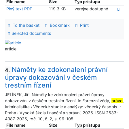
File name
Size
Typ prístupu
Plný text PDF
119.3 KB
verejne dostupné
To the basket
Bookmark
Print
Selected documents
article
Náměty ke zdokonalení právní
4.
úpravy dokazování v českém
trestním řízení
JELÍNEK, Jiří. Náměty ke zdokonalení právní úpravy
dokazování v českém trestním řízení. In Forenzní vědy,
právo
,
kriminalistika : Vědecké studie a analýzy: vědecký časopis. -
Praha : Vysoká škola finanční a správní, 2025. ISSN 2533-
4387, 2025, roč. 10, č. 2, s. 96-105.
File name
Size
Typ prístupu