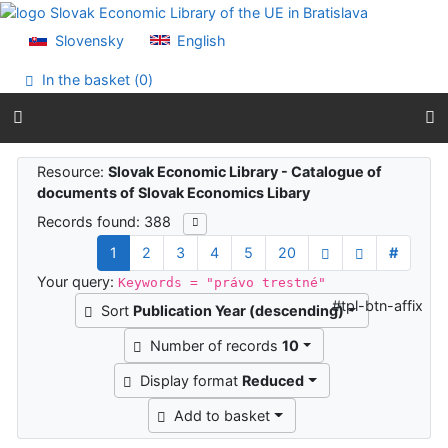
Go to content
Go to menu
Slovensky
English
Accessibility declaration
In the basket (
0
)
Search results
Resource:
Slovak Economic Library - Catalogue of
documents of Slovak Economics Libary
Records found: 388
1
2
3
4
5
20
#
Your query:
Keywords = "právo trestné"
#tpl-btn-affix
Sort
Publication Year (descending)
Number of records
10
Display format
Reduced
Add to basket