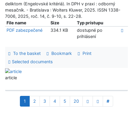
deliktom (Engelovské kritériá). In DPH v praxi : odborný
mesačník. - Bratislava : Wolters Kluwer, 2025. ISSN 1338-
7006, 2025, roč. 14, č. 9-10, s. 22-28.
File name
Size
Typ prístupu
PDF zabezpečené
334.1 KB
dostupné po
prihlásení
To the basket
Bookmark
Print
Selected documents
article
1
2
3
4
5
20
#