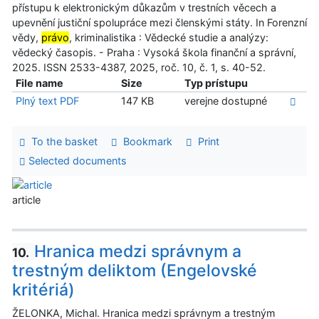
přístupu k elektronickým důkazům v trestních věcech a
upevnění justiční spolupráce mezi členskými státy. In Forenzní
vědy,
právo
, kriminalistika : Vědecké studie a analýzy:
vědecký časopis. - Praha : Vysoká škola finanční a správní,
2025. ISSN 2533-4387, 2025, roč. 10, č. 1, s. 40-52.
File name
Size
Typ prístupu
Plný text PDF
147 KB
verejne dostupné
To the basket
Bookmark
Print
Selected documents
article
Hranica medzi správnym a
10.
trestným deliktom (Engelovské
kritériá)
ŽELONKA, Michal. Hranica medzi správnym a trestným