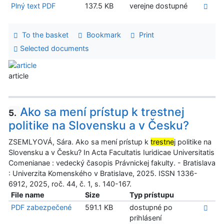
Plný text PDF
137.5 KB
verejne dostupné
To the basket
Bookmark
Print
Selected documents
article
Ako sa mení prístup k trestnej
5.
politike na Slovensku a v Česku?
ZSEMLYOVÁ, Sára. Ako sa mení prístup k
trestne
j politike na
Slovensku a v Česku? In Acta Facultatis Iuridicae Universitatis
Comenianae : vedecký časopis Právnickej fakulty. - Bratislava
: Univerzita Komenského v Bratislave, 2025. ISSN 1336-
6912, 2025, roč. 44, č. 1, s. 140-167.
File name
Size
Typ prístupu
PDF zabezpečené
591.1 KB
dostupné po
prihlásení