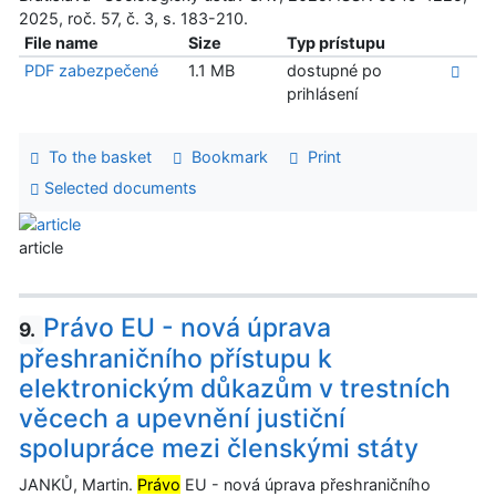
2025, roč. 57, č. 3, s. 183-210.
File name
Size
Typ prístupu
PDF zabezpečené
1.1 MB
dostupné po
prihlásení
To the basket
Bookmark
Print
Selected documents
article
Právo EU - nová úprava
9.
přeshraničního přístupu k
elektronickým důkazům v trestních
věcech a upevnění justiční
spolupráce mezi členskými státy
JANKŮ, Martin.
Právo
EU - nová úprava přeshraničního