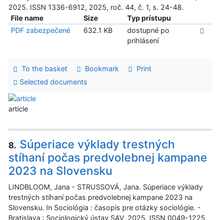
2025. ISSN 1336-6912, 2025, roč. 44, č. 1, s. 24-48.
File name
Size
Typ prístupu
PDF zabezpečené
632.1 KB
dostupné po
prihlásení
To the basket
Bookmark
Print
Selected documents
article
Súperiace výklady trestných
8.
stíhaní počas predvolebnej kampane
2023 na Slovensku
LINDBLOOM, Jana - STRUSSOVÁ, Jana. Súperiace výklady
trestných stíhaní počas predvolebnej kampane 2023 na
Slovensku. In Sociológia : časopis pre otázky sociológie. -
Bratislava : Sociologický ústav SAV, 2025. ISSN 0049-1225,