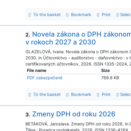
To the basket
Bookmark
Print
Selec
Novela zákona o DPH zákonom 
2.
v rokoch 2027 a 2030
GLAZELOVÁ, Ivana. Novela zákona o DPH zákonom č.
2030. In Účtovníctvo - audítorstvo - daňovníctvo : v t
certifikovaných účtovníkov, 2026. ISSN 1335-2024, 20
File name
Size
PDF zabezpečené
769.6 KB
To the basket
Bookmark
Print
Selec
Zmeny DPH od roku 2026
3.
BETÁKOVÁ, Jaroslava. Zmeny DPH od roku 2026. In Dan
Žilina : Poradca podnikateľa, 2026. ISSN 1336-426X, 2