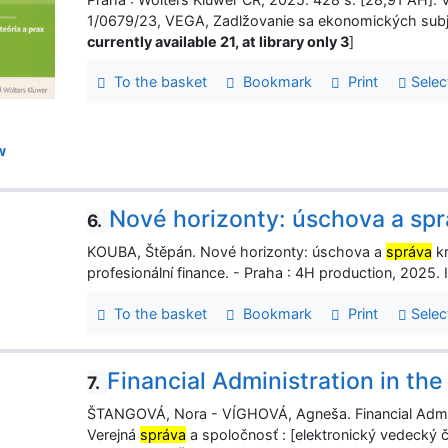
1/0679/23, VEGA, Zadlžovanie sa ekonomických subjekt
currently available 21, at library only 3
]
To the basket
Bookmark
Print
Selec
w
Nové horizonty: úschova a spr
6.
KOUBA, Štěpán. Nové horizonty: úschova a
správa
kr
profesionální finance. - Praha : 4H production, 2025.
To the basket
Bookmark
Print
Selec
Financial Administration in the
7.
ŠTANGOVÁ, Nora - VÍGHOVÁ, Agneša. Financial Adminis
Verejná
správa
a spoločnosť : [elektronický vedecký ča