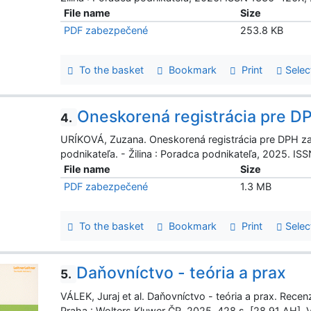
File name
Size
PDF zabezpečené
253.8 KB
To the basket
Bookmark
Print
Selec
Oneskorená registrácia pre DP
4.
URÍKOVÁ, Zuzana. Oneskorená registrácia pre DPH za 
podnikateľa. - Žilina : Poradca podnikateľa, 2025. IS
File name
Size
PDF zabezpečené
1.3 MB
To the basket
Bookmark
Print
Selec
Daňovníctvo - teória a prax
5.
VÁLEK, Juraj et al. Daňovníctvo - teória a prax. Rece
Praha : Wolters Kluwer ČR, 2025. 428 s. [28,91 AH