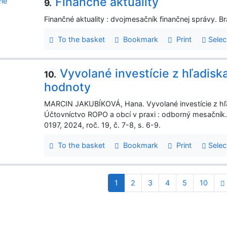
Finančné aktuality
9.
Finančné aktuality : dvojmesačník finančnej správy. Br
To the basket
Bookmark
Print
Selec
Vyvolané investície z hľadisk
10.
hodnoty
MARCIN JAKUBÍKOVÁ, Hana. Vyvolané investície z hľad
Účtovníctvo ROPO a obcí v praxi : odborný mesačník. 
0197, 2024, roč. 19, č. 7-8, s. 6-9.
To the basket
Bookmark
Print
Selec
1
2
3
4
5
10