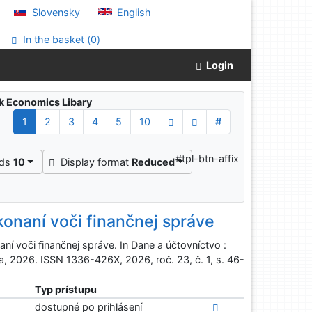
Slovensky
English
In the basket (
0
)
Login
ak Economics Libary
1
2
3
4
5
10
#
#tpl-btn-affix
rds
10
Display format
Reduced
onaní voči finančnej správe
í voči finančnej správe. In Dane a účtovníctvo :
eľa, 2026. ISSN 1336-426X, 2026, roč. 23, č. 1, s. 46-
Typ prístupu
dostupné po prihlásení