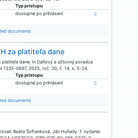
Typ prístupu
dostupné po prihlásení
ted documents
H za platiteľa dane
platiteľa dane. In Daňový a účtovný poradca
SN 1335-0897, 2025, roč. 30, č. 14, s. 5-24.
Typ prístupu
dostupné po prihlásení
ted documents
nzovali: Beáta Šofranková, Ján Huňady. 1. vydanie.
]. VEGA 1/0679/23. ISBN 978-80-286-0335-9.