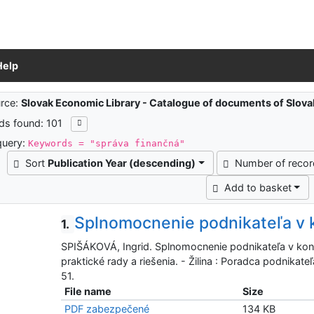
Help
ch results
rce:
Slovak Economic Library - Catalogue of documents of Slov
ds found: 101
query:
Keywords = "správa finančná"
Sort
Publication Year (descending)
Number of reco
Add to basket
Splnomocnenie podnikateľa v k
1.
SPIŠÁKOVÁ, Ingrid. Splnomocnenie podnikateľa v konan
praktické rady a riešenia. - Žilina : Poradca podnikat
51.
File name
Size
PDF zabezpečené
134 KB