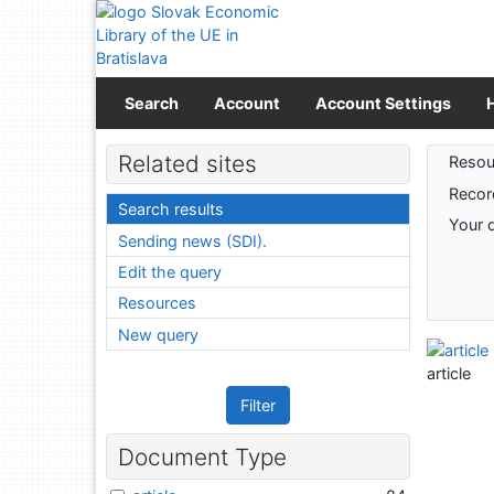
Go to content
Go to menu
Accessibility declaration
Search
Account
Account Settings
Sear
Related sites
Resou
Recor
Search results
Your 
Sending news (SDI).
Edit the query
Resources
New query
article
Filter
Document Type