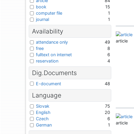
article
84
book
15
computer file
1
journal
1
Availability
article
attendance only
49
free
8
fulltext on internet
6
reservation
4
Dig.Documents
E-document
48
Language
Slovak
75
English
20
Czech
6
article
German
1