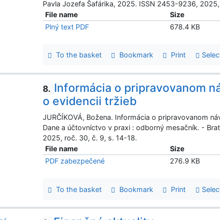
Pavla Jozefa Šafárika, 2025. ISSN 2453-9236, 2025, r
File name
Size
Plný text PDF
678.4 KB
To the basket
Bookmark
Print
Selec
Informácia o pripravovanom n
8.
o evidencii tržieb
JURČÍKOVÁ, Božena. Informácia o pripravovanom návrh
Dane a účtovníctvo v praxi : odborný mesačník. - Bra
2025, roč. 30, č. 9, s. 14-18.
File name
Size
PDF zabezpečené
276.9 KB
To the basket
Bookmark
Print
Selec