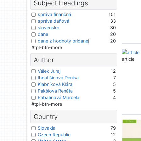
Subject Headings
správa finančná
101
správa daňová
33
slovensko
30
dane
20
dane z hodnoty pridanej
20
#tpl-btn-more
Author
article
Válek Juraj
12
Ihnatišinová Denisa
7
Klabníková Klára
5
Pakšiová Renáta
5
Rabatinová Marcela
4
#tpl-btn-more
Country
Slovakia
79
Czech Republic
12