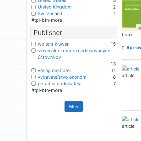
United States
3
United Kingdom
2
Switzerland
1
#tpl-btn-more
Publisher
book
wolters kluwer
15
Borro
slovenská komora certifikovaných
účtovníkov
13
verlag dashöfer
11
article
vydavateľstvo ekonóm
8
poradca podnikateľa
7
#tpl-btn-more
Filter
article