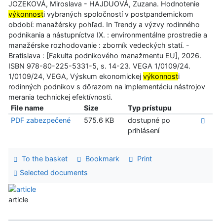
JOZEKOVÁ, Miroslava - HAJDUOVÁ, Zuzana. Hodnotenie
výkonnost
i vybraných spoločností v postpandemickom
období: manažérsky pohľad. In Trendy a výzvy rodinného
podnikania a nástupníctva IX. : environmentálne prostredie a
manažérske rozhodovanie : zborník vedeckých statí. -
Bratislava : [Fakulta podnikového manažmentu EU], 2026.
ISBN 978-80-225-5331-5, s. 14-23. VEGA 1/0109/24.
1/0109/24, VEGA, Výskum ekonomickej
výkonnost
i
rodinných podnikov s dôrazom na implementáciu nástrojov
merania technickej efektívnosti.
File name
Size
Typ prístupu
PDF zabezpečené
575.6 KB
dostupné po
prihlásení
To the basket
Bookmark
Print
Selected documents
article