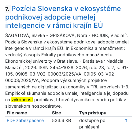
Pozícia Slovenska v ekosystéme
7.
podnikovej adopcie umelej
inteligencie v rámci krajín EÚ
ŠAGÁTOVÁ, Slavka - GRISÁKOVÁ, Nora - HOJDIK, Vladimír.
Pozícia Slovenska v ekosystéme podnikovej adopcie umelej
inteligencie v rámci krajín EÚ. In Ekonomika a manažment :
vedecký časopis Fakulty podnikového manažmentu
Ekonomickej univerzity v Bratislave. - Bratislava : Nadácia
Manažér, 2026. ISSN 2454-1028, 2026, roč. 23, č. 2, s. 91-
105. 09I05-03-V02-00003/2025/VA. 09I05-03-V02-
00003/2025/VA, Podpora výskumných projektov
zameraných na digitalizáciu ekonomiky v TRL úrovniach 1-3.,
Empirické skúmanie adopcie umelej inteligencie a jej dopadu
na
výkonnosť
podnikov, trhovú dynamiku a tvorbu politík v
slovenskom hospodárstve.
File name
Size
Typ prístupu
PDF zabezpečené
533.6 KB
dostupné po
prihlásení