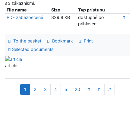
so zákazníkmi.
File name
Size
Typ prístupu
PDF zabezpečené
329.8 KB
dostupné po
prihlásení
To the basket
Bookmark
Print
Selected documents
article
1
2
3
4
5
20
#