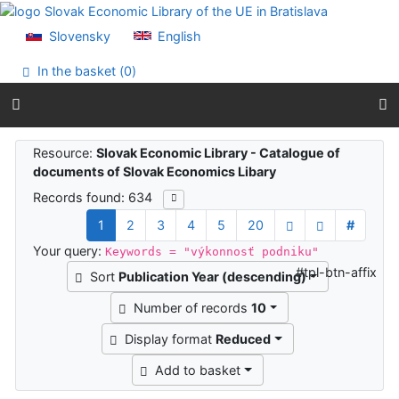
Go to content
Go to menu
Slovensky
English
Accessibility declaration
In the basket (
0
)
Search results
Resource:
Slovak Economic Library - Catalogue of
documents of Slovak Economics Libary
Records found: 634
1
2
3
4
5
20
#
Your query:
Keywords = "výkonnosť podniku"
#tpl-btn-affix
Sort
Publication Year (descending)
Number of records
10
Display format
Reduced
Add to basket