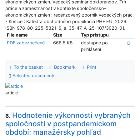
ekonomických zmien. Vedecký seminár doktorandov. Trh
práce a zamestnanosť v kontexte spoločensko-
ekonomických zmien : recenzovaný zborník vedeckých prác.
- Košice : Katedra obchodného podnikania PHF EU, 2026.
ISBN 978-80-225-5321-6, s. 35-47. A-25-107/3020-01.
File name
Size
Typ prístupu
PDF zabezpečené
666.5 KB
dostupné po
prihlásení
To the basket
Bookmark
Print
Selected documents
article
Hodnotenie výkonnosti vybraných
6.
spoločností v postpandemickom
období: manažérsky pohľad