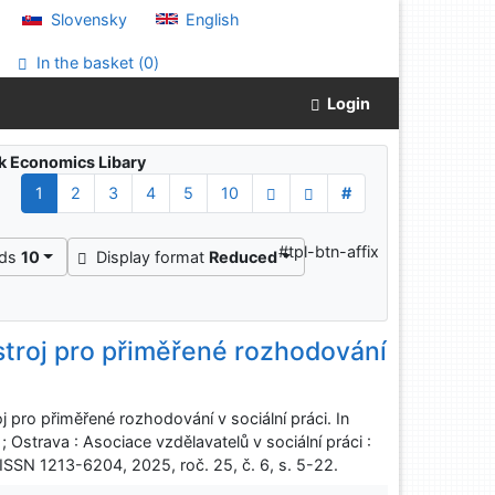
Slovensky
English
In the basket (
0
)
Login
ak Economics Libary
1
2
3
4
5
10
#
#tpl-btn-affix
rds
10
Display format
Reduced
ástroj pro přiměřené rozhodování
 pro přiměřené rozhodování v sociální práci. In
 Ostrava : Asociace vzdělavatelů v sociální práci :
ISSN 1213-6204, 2025, roč. 25, č. 6, s. 5-22.