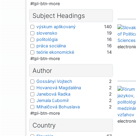
#tpl-btn-more
Subject Headings
výskum aplikovaný
140
slovensko
19
politológia
16
práca sociálna
16
electroni
teórie ekonomické
14
#tpl-btn-more
Author
Gossányi Vojtech
2
Hovanová Magdaléna
2
Janebová Radka
2
Jemala Ľubomír
2
Mihalčová Bohuslava
2
#tpl-btn-more
electroni
Country