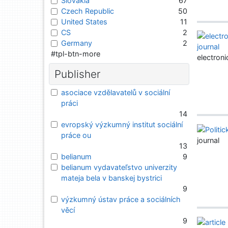
Slovakia
67
Czech Republic
50
United States
11
CS
2
Germany
2
#tpl-btn-more
electroni
Publisher
asociace vzdělavatelů v sociální
práci
14
evropský výzkumný institut sociální
práce ou
journal
13
belianum
9
belianum vydavateľstvo univerzity
mateja bela v banskej bystrici
9
výzkumný ústav práce a sociálních
věcí
9