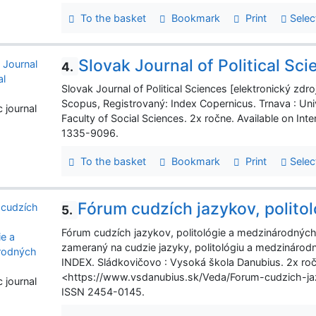
To the basket
Bookmark
Print
Selec
Slovak Journal of Political Sc
4.
Slovak Journal of Political Sciences [elektronický zd
Scopus, Registrovaný: Index Copernicus. Trnava : Univ
c journal
Faculty of Social Sciences. 2x ročne. Available on In
1335-9096.
To the basket
Bookmark
Print
Selec
Fórum cudzích jazykov, polito
5.
Fórum cudzích jazykov, politológie a medzinárodných
zameraný na cudzie jazyky, politológiu a medzinárodn
INDEX. Sládkovičovo : Vysoká škola Danubius. 2x ročn
<https://www.vsdanubius.sk/Veda/Forum-cudzich-ja
c journal
ISSN 2454-0145.