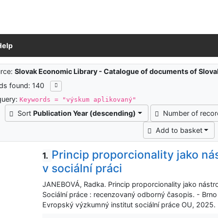
Help
ch results
rce:
Slovak Economic Library - Catalogue of documents of Slov
ds found: 140
query:
Keywords = "výskum aplikovaný"
Sort
Publication Year (descending)
Number of reco
Add to basket
Princip proporcionality jako n
1.
v sociální práci
JANEBOVÁ, Radka. Princip proporcionality jako nástroj
Sociální práce : recenzovaný odborný časopis. - Brno ;
Evropský výzkumný institut sociální práce OU, 2025. 