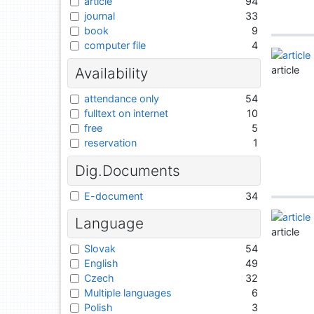
article
94
journal
33
book
9
computer file
4
article
Availability
attendance only
54
fulltext on internet
10
free
5
reservation
1
Dig.Documents
E-document
34
Language
article
Slovak
54
English
49
Czech
32
Multiple languages
6
Polish
3