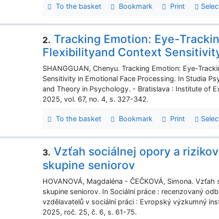
To the basket
Bookmark
Print
Selec
Tracking Emotion: Eye-Trackin
2.
Flexibilityand Context Sensitivi
SHANGGUAN, Chenyu. Tracking Emotion: Eye-Tracking 
Sensitivity in Emotional Face Processing. In Studia Ps
and Theory in Psychology. - Bratislava : Institute o
2025, vol. 67, no. 4, s. 327-342.
To the basket
Bookmark
Print
Selec
Vzťah sociálnej opory a riziko
3.
skupine seniorov
HOVANOVÁ, Magdaléna - ČEČKOVÁ, Simona. Vzťah soci
skupine seniorov. In Sociální práce : recenzovaný odb
vzdělavatelů v sociální práci : Evropský výzkumný in
2025, roč. 25, č. 6, s. 61-75.