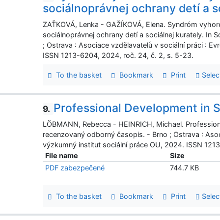
sociálnoprávnej ochrany detí a s
ZAŤKOVÁ, Lenka - GAŽÍKOVÁ, Elena. Syndróm vyhoren
sociálnoprávnej ochrany detí a sociálnej kurately. In 
; Ostrava : Asociace vzdělavatelů v sociální práci : E
ISSN 1213-6204, 2024, roč. 24, č. 2, s. 5-23.
To the basket
Bookmark
Print
Selec
Professional Development in 
9.
LÖBMANN, Rebecca - HEINRICH, Michael. Professional 
recenzovaný odborný časopis. - Brno ; Ostrava : Asoc
výzkumný institut sociální práce OU, 2024. ISSN 1213
File name
Size
PDF zabezpečené
744.7 KB
To the basket
Bookmark
Print
Selec