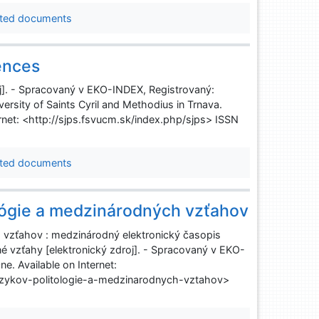
ted documents
iences
roj]. - Spracovaný v EKO-INDEX, Registrovaný:
ersity of Saints Cyril and Methodius in Trnava.
ternet: <http://sjps.fsvucm.sk/index.php/sjps> ISSN
ted documents
lógie a medzinárodných vzťahov
 vzťahov : medzinárodný elektronický časopis
é vzťahy [elektronický zdroj]. - Spracovaný v EKO-
e. Available on Internet:
zykov-politologie-a-medzinarodnych-vztahov>