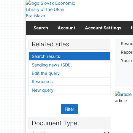
Go to content
Go to menu
Accessibility declaration
Search
Account
Account Settings
Sear
Related sites
Resou
Recor
Search results
Your 
Sending news (SDI).
Edit the query
Resources
New query
article
Filter
Document Type