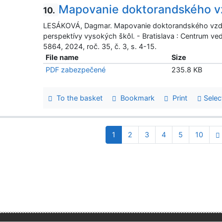
Mapovanie doktorandského v
10.
LESÁKOVÁ, Dagmar. Mapovanie doktorandského vzdel
perspektívy vysokých škôl. - Bratislava : Centrum v
5864, 2024, roč. 35, č. 3, s. 4-15.
File name
Size
PDF zabezpečené
235.8 KB
To the basket
Bookmark
Print
Selec
1
2
3
4
5
10