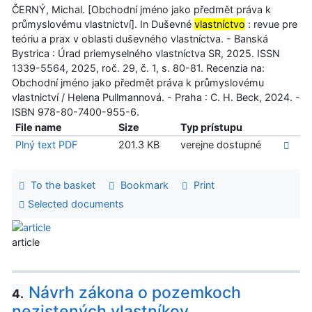
ČERNÝ, Michal. [Obchodní jméno jako předmět práva k
průmyslovému vlastnictví]. In Duševné
vlastníctvo
: revue pre
teóriu a prax v oblasti duševného vlastníctva. - Banská
Bystrica : Úrad priemyselného vlastníctva SR, 2025. ISSN
1339-5564, 2025, roč. 29, č. 1, s. 80-81. Recenzia na:
Obchodní jméno jako předmět práva k průmyslovému
vlastnictví / Helena Pullmannová. - Praha : C. H. Beck, 2024. -
ISBN 978-80-7400-955-6.
File name
Size
Typ prístupu
Plný text PDF
201.3 KB
verejne dostupné
To the basket
Bookmark
Print
Selected documents
article
Návrh zákona o pozemkoch
4.
nezistených vlastníkov