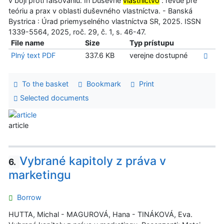
v boji proti falšovaniu. In Duševné
vlastníctvo
: revue pre
teóriu a prax v oblasti duševného vlastníctva. - Banská
Bystrica : Úrad priemyselného vlastníctva SR, 2025. ISSN
1339-5564, 2025, roč. 29, č. 1, s. 46-47.
File name
Size
Typ prístupu
Plný text PDF
337.6 KB
verejne dostupné
To the basket
Bookmark
Print
Selected documents
article
Vybrané kapitoly z práva v
6.
marketingu
Borrow
HUTTA, Michal - MAGUROVÁ, Hana - TINÁKOVÁ, Eva.