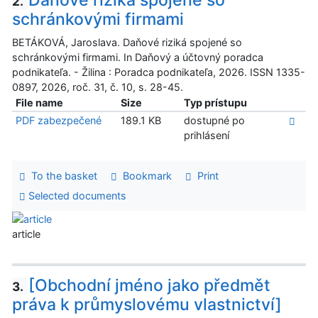
2.
schránkovými firmami
BETÁKOVÁ, Jaroslava. Daňové riziká spojené so
schránkovými firmami. In Daňový a účtovný poradca
podnikateľa. - Žilina : Poradca podnikateľa, 2026. ISSN 1335-
0897, 2026, roč. 31, č. 10, s. 28-45.
File name
Size
Typ prístupu
PDF zabezpečené
189.1 KB
dostupné po
prihlásení
To the basket
Bookmark
Print
Selected documents
article
[Obchodní jméno jako předmět
3.
práva k průmyslovému vlastnictví]