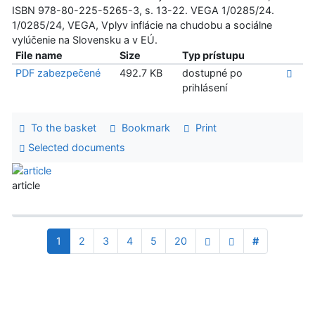
ISBN 978-80-225-5265-3, s. 13-22. VEGA 1/0285/24.
1/0285/24, VEGA, Vplyv inflácie na chudobu a sociálne
vylúčenie na Slovensku a v EÚ.
File name
Size
Typ prístupu
PDF zabezpečené
492.7 KB
dostupné po
prihlásení
To the basket
Bookmark
Print
Selected documents
article
1
2
3
4
5
20
#