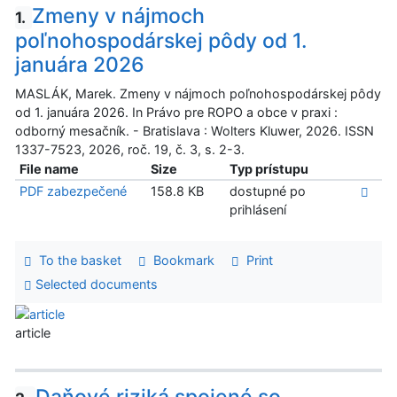
Zmeny v nájmoch
1.
poľnohospodárskej pôdy od 1.
januára 2026
MASLÁK, Marek. Zmeny v nájmoch poľnohospodárskej pôdy
od 1. januára 2026. In Právo pre ROPO a obce v praxi :
odborný mesačník. - Bratislava : Wolters Kluwer, 2026. ISSN
1337-7523, 2026, roč. 19, č. 3, s. 2-3.
File name
Size
Typ prístupu
PDF zabezpečené
158.8 KB
dostupné po
prihlásení
To the basket
Bookmark
Print
Selected documents
article
Daňové riziká spojené so