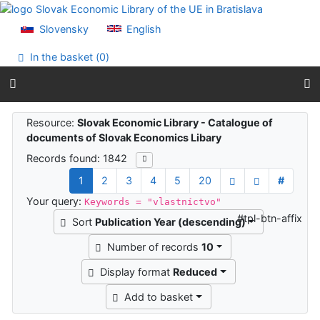
Go to content
Go to menu
Slovensky
English
Accessibility declaration
In the basket (
0
)
Search results
Resource:
Slovak Economic Library - Catalogue of
documents of Slovak Economics Libary
Records found: 1842
1
2
3
4
5
20
#
Your query:
Keywords = "vlastníctvo"
#tpl-btn-affix
Sort
Publication Year (descending)
Number of records
10
Display format
Reduced
Add to basket