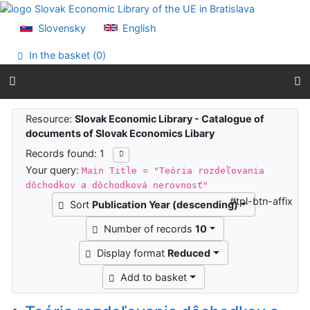
Go to content
Go to menu
Slovensky
English
Accessibility declaration
In the basket (
0
)
Search results
Resource:
Slovak Economic Library - Catalogue of
documents of Slovak Economics Libary
Records found: 1
Your query:
Main Title = "Teória rozdeľovania
dôchodkov a dôchodková nerovnosť"
#tpl-btn-affix
Sort
Publication Year (descending)
Number of records
10
Display format
Reduced
Add to basket