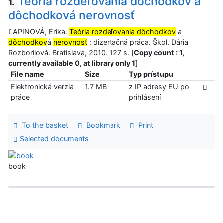
Teória rozdeľovania dôchodkov a
1.
dôchodková nerovnosť
ĽAPINOVÁ, Erika.
Teória rozdeľovania dôchodkov
a
dôchodkov
á
nerovnosť
: dizertačná práca. Škol. Dária
Rozborilová. Bratislava, 2010. 127 s. [
Copy count : 1,
currently available 0, at library only 1
]
File name
Size
Typ prístupu
Elektronická verzia
1.7 MB
z IP adresy EU po
práce
prihlásení
To the basket
Bookmark
Print
Selected documents
book