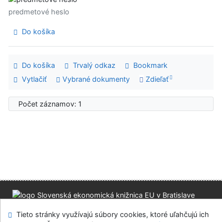
predmetové heslo
Do košíka
Do košíka
Trvalý odkaz
Bookmark
Vytlačiť
Vybrané dokumenty
Zdieľať
Počet záznamov: 1
Mapa stránok
Prístupnosť
Súkromie
Tieto stránky využívajú súbory cookies, ktoré uľahčujú ich
Modul OpenSearch
Napíšte nám
Nastavenie cookies