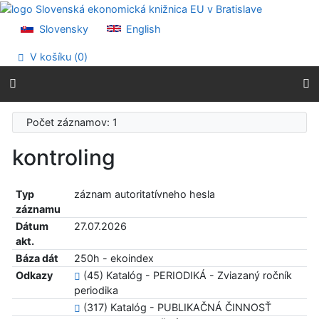
Prejsť na obsah
Prejsť na menu
Slovensky
English
Prehlásenie o webovej prístupnosti
V košíku (
0
)
Počet záznamov: 1
kontroling
Typ
záznam autoritatívneho hesla
záznamu
Dátum
27.07.2026
akt.
Báza dát
250h - ekoindex
Odkazy
(45) Katalóg - PERIODIKÁ - Zviazaný ročník
periodika
(317) Katalóg - PUBLIKAČNÁ ČINNOSŤ