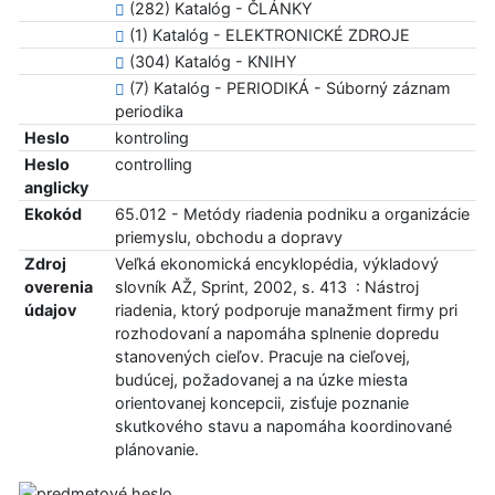
(282) Katalóg - ČLÁNKY
(1) Katalóg - ELEKTRONICKÉ ZDROJE
(304) Katalóg - KNIHY
(7) Katalóg - PERIODIKÁ - Súborný záznam
periodika
Heslo
kontroling
Heslo
controlling
anglicky
Ekokód
65.012 - Metódy riadenia podniku a organizácie
priemyslu, obchodu a dopravy
Zdroj
Veľká ekonomická encyklopédia, výkladový
overenia
slovník AŽ, Sprint, 2002, s. 413 : Nástroj
údajov
riadenia, ktorý podporuje manažment firmy pri
rozhodovaní a napomáha splnenie dopredu
stanovených cieľov. Pracuje na cieľovej,
budúcej, požadovanej a na úzke miesta
orientovanej koncepcii, zisťuje poznanie
skutkového stavu a napomáha koordinované
plánovanie.