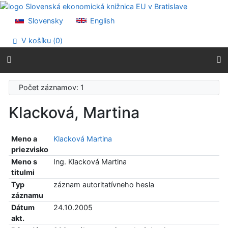
Prejsť na obsah
Prejsť na menu
Slovensky
English
Prehlásenie o webovej prístupnosti
V košíku (
0
)
Počet záznamov: 1
Klacková, Martina
Meno a
Klacková Martina
priezvisko
Meno s
Ing. Klacková Martina
titulmi
Typ
záznam autoritatívneho hesla
záznamu
Dátum
24.10.2005
akt.