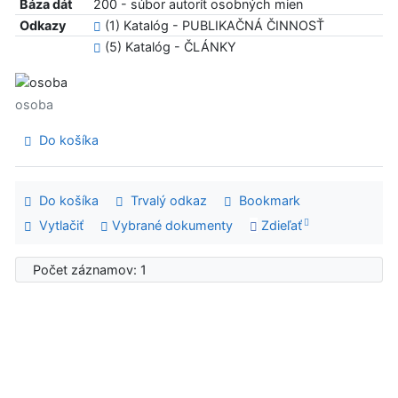
Báza dát
200 - súbor autorít osobných mien
Odkazy
(1) Katalóg - PUBLIKAČNÁ ČINNOSŤ
(5) Katalóg - ČLÁNKY
osoba
Do košíka
Do košíka
Trvalý odkaz
Bookmark
Vytlačiť
Vybrané dokumenty
Zdieľať
Počet záznamov: 1