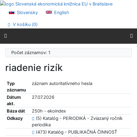
Prejsť na obsah
Prejsť na menu
Slovensky
English
Prehlásenie o webovej prístupnosti
V košíku (
0
)
Počet záznamov: 1
riadenie rizík
Typ
záznam autoritatívneho hesla
záznamu
Dátum
27.07.2026
akt.
Báza dát
250h - ekoindex
Odkazy
(5) Katalóg - PERIODIKÁ - Zviazaný ročník
periodika
(473) Katalóg - PUBLIKAČNÁ ČINNOSŤ