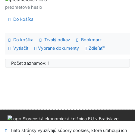
predmetové heslo
Do košíka
Do košíka
Trvalý odkaz
Bookmark
Vytlačiť
Vybrané dokumenty
Zdieľať
Počet záznamov: 1
Mapa stránok
Prístupnosť
Súkromie
Tieto stránky využívajú súbory cookies, ktoré uľahčujú ich
Modul OpenSearch
Napíšte nám
Nastavenie cookies