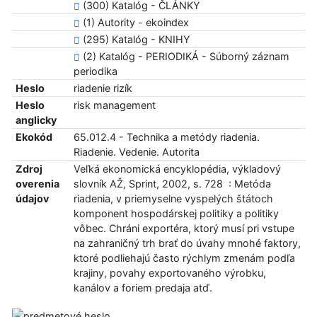
(300) Katalóg - ČLÁNKY
(1) Autority - ekoindex
(295) Katalóg - KNIHY
(2) Katalóg - PERIODIKÁ - Súborný záznam
periodika
Heslo
riadenie rizík
Heslo
risk management
anglicky
Ekokód
65.012.4 - Technika a metódy riadenia.
Riadenie. Vedenie. Autorita
Zdroj
Veľká ekonomická encyklopédia, výkladový
overenia
slovník AŽ, Sprint, 2002, s. 728 : Metóda
údajov
riadenia, v priemyselne vyspelých štátoch
komponent hospodárskej politiky a politiky
vôbec. Chráni exportéra, ktorý musí pri vstupe
na zahraničný trh brať do úvahy mnohé faktory,
ktoré podliehajú často rýchlym zmenám podľa
krajiny, povahy exportovaného výrobku,
kanálov a foriem predaja atď.