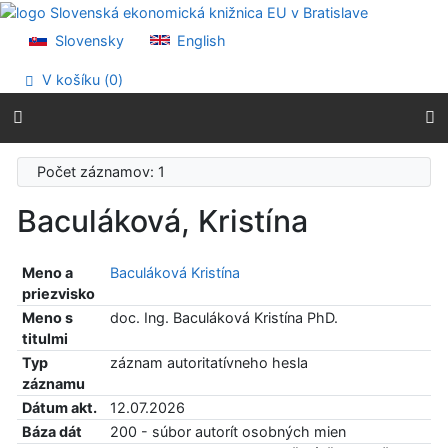
Prejsť na obsah
Prejsť na menu
Slovensky
English
Prehlásenie o webovej prístupnosti
V košíku (
0
)
Počet záznamov: 1
Baculáková, Kristína
Meno a
Baculáková Kristína
priezvisko
Meno s
doc. Ing. Baculáková Kristína PhD.
titulmi
Typ
záznam autoritatívneho hesla
záznamu
Dátum akt.
12.07.2026
Báza dát
200 - súbor autorít osobných mien