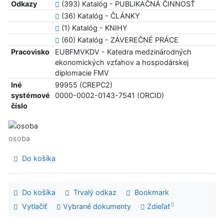
Odkazy
(393) Katalóg - PUBLIKAČNÁ ČINNOSŤ
(36) Katalóg - ČLÁNKY
(1) Katalóg - KNIHY
(60) Katalóg - ZÁVEREČNÉ PRÁCE
Pracovisko
EUBFMVKDV - Katedra medzinárodných
ekonomických vzťahov a hospodárskej
diplomacie FMV
Iné
99955 (CREPC2)
systémové
0000-0002-0143-7541 (ORCID)
číslo
osoba
Do košíka
Do košíka
Trvalý odkaz
Bookmark
Vytlačiť
Vybrané dokumenty
Zdieľať