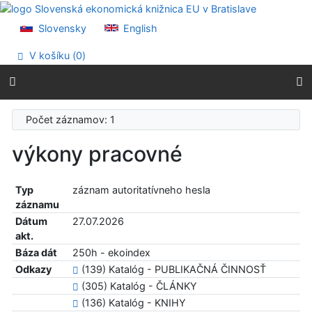
Prejsť na obsah
Prejsť na menu
Slovensky
English
Prehlásenie o webovej prístupnosti
V košíku (
0
)
Počet záznamov: 1
výkony pracovné
Typ
záznam autoritatívneho hesla
záznamu
Dátum
27.07.2026
akt.
Báza dát
250h - ekoindex
Odkazy
(139) Katalóg - PUBLIKAČNÁ ČINNOSŤ
(305) Katalóg - ČLÁNKY
(136) Katalóg - KNIHY