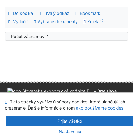
Do košíka
Trvalý odkaz
Bookmark
Vytlačiť
Vybrané dokumenty
Zdieľať
Počet záznamov: 1
Mapa stránok
Prístupnosť
Súkromie
Tieto stránky využívajú súbory cookies, ktoré uľahčujú ich
Modul OpenSearch
Napíšte nám
Nastavenie cookies
prezeranie. Ďalšie informácie o tom
ako používame cookies
.
Slovenská ekonomická knižnica EU v Bratislave
Prijať všetko
©1993-2026
IPAC
v.4.8.63a
-
Cosmotron Slovakia, s.r.o.
Nastavenie