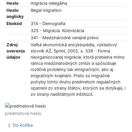
Heslo
migrácia nelegálna
Heslo
illegal migration
anglicky
Ekokód
314 - Demografia
325 - Migrácia. Kolonizácia
341 - Medzinárodné verejné právo
Zdroj
Veľká ekonomická encyklopédia, výkladový
overenia
slovník AŽ, Sprint, 2002, s. 339 : Forma
údajov
neorganizovanej migrácie, ktorá prebieha mimo
rámca medzinárodných zmlúv a spôsobuje
rozličné problémy tak emigračným, ako aj
imigračným krajinám. Preto sú migračné
pohyby tohto druhu predmetom regulačných
opatrení zo strany štátov, ktorých sa dotýkajú, i
zo strany nadštátnych inštitúcií.
predmetové heslo
Do košíka