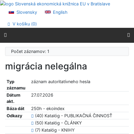
Prejsť na obsah
Prejsť na menu
Slovensky
English
Prehlásenie o webovej prístupnosti
V košíku (
0
)
Počet záznamov: 1
migrácia nelegálna
Typ
záznam autoritatívneho hesla
záznamu
Dátum
27.07.2026
akt.
Báza dát
250h - ekoindex
Odkazy
(40) Katalóg - PUBLIKAČNÁ ČINNOSŤ
(50) Katalóg - ČLÁNKY
(7) Katalóg - KNIHY