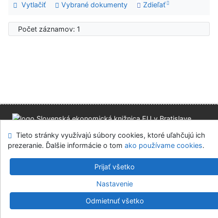
Vytlačiť
Vybrané dokumenty
Zdieľať
Počet záznamov: 1
Mapa stránok
Prístupnosť
Súkromie
Tieto stránky využívajú súbory cookies, ktoré uľahčujú ich
Modul OpenSearch
Napíšte nám
Nastavenie cookies
prezeranie. Ďalšie informácie o tom
ako používame cookies
.
Prijať všetko
Slovenská ekonomická knižnica EU v Bratislave
©1993-2026
IPAC
v.4.8.63a
-
Cosmotron Slovakia, s.r.o.
Nastavenie
Odmietnuť všetko