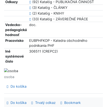
Odkazy
(92) Katalóg - PUBLIKAČNÁ ČINNOSŤ
(3) Katalóg - ČLÁNKY
(2) Katalóg - KNIHY
(33) Katalóg - ZÁVEREČNÉ PRÁCE
Vedecko-
doc.
pedagogická
hodnosť
Pracovisko
EUBPHFKOP - Katedra obchodného
podnikania PHF
Iné
306511 (CREPC2)
systémové
číslo
osoba
Do košíka
Do košíka
Trvalý odkaz
Bookmark