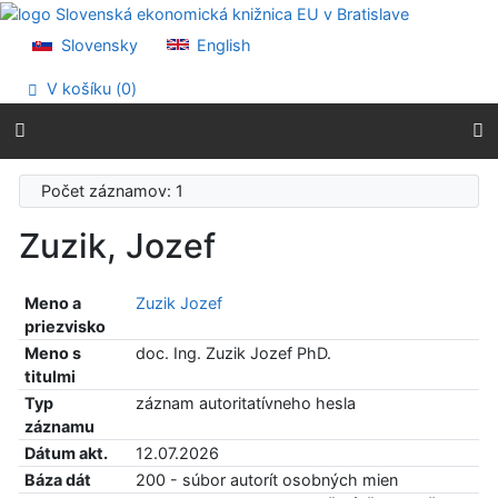
Prejsť na obsah
Prejsť na menu
Slovensky
English
Prehlásenie o webovej prístupnosti
V košíku (
0
)
Počet záznamov: 1
Zuzik, Jozef
Meno a
Zuzik Jozef
priezvisko
Meno s
doc. Ing. Zuzik Jozef PhD.
titulmi
Typ
záznam autoritatívneho hesla
záznamu
Dátum akt.
12.07.2026
Báza dát
200 - súbor autorít osobných mien