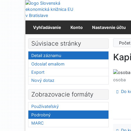
Prejsť na obsah
Prejsť na menu
Prehlásenie o webovej prístupnosti
Vyhľadávanie
Konto
Nastavenie účtu
Súvisiace stránky
Počet
Kapi
Detail záznamu
Odoslať emailom
Export
osoba
Nový dotaz
Do ko
Zobrazovacie formáty
Používateľský
Podrobný
MARC
Do ko