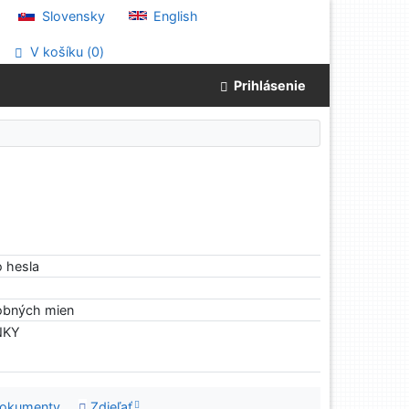
Slovensky
English
V košíku (
0
)
Prihlásenie
o hesla
sobných mien
NKY
dokumenty
Zdieľať