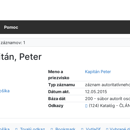
Pomoc
 záznamov: 1
tán, Peter
Meno a
Kapitán Peter
priezvisko
Typ záznamu
záznam autoritatívneh
šíka
Dátum akt.
12.05.2015
Báza dát
200 - súbor autorít o
Odkazy
(124) Katalóg - ČLÁ
šíka
Trvalý odkaz
Bookmark
Vytlačiť
Vybrané 