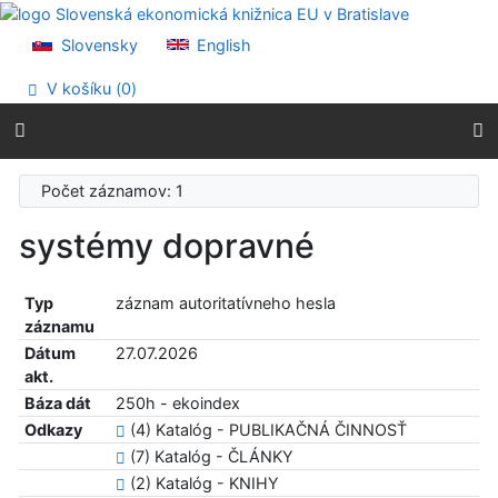
Prejsť na obsah
Prejsť na menu
Slovensky
English
Prehlásenie o webovej prístupnosti
V košíku (
0
)
Počet záznamov: 1
systémy dopravné
Typ
záznam autoritatívneho hesla
záznamu
Dátum
27.07.2026
akt.
Báza dát
250h - ekoindex
Odkazy
(4) Katalóg - PUBLIKAČNÁ ČINNOSŤ
(7) Katalóg - ČLÁNKY
(2) Katalóg - KNIHY