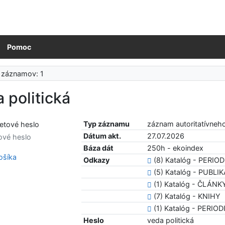
Pomoc
 záznamov: 1
 politická
Typ záznamu
záznam autoritatívneh
Dátum akt.
27.07.2026
ové heslo
Báza dát
250h - ekoindex
šíka
Odkazy
(8) Katalóg - PERIOD
(5) Katalóg - PUBL
(1) Katalóg - ČLÁNK
(7) Katalóg - KNIHY
(1) Katalóg - PERIOD
Heslo
veda politická