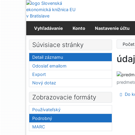
Prejsť na obsah
Prejsť na menu
Prehlásenie o webovej prístupnosti
Vyhľadávanie
Konto
Nastavenie účtu
Súvisiace stránky
Počet
úda
Detail záznamu
Odoslať emailom
Export
predmet
Nový dotaz
Do ko
Zobrazovacie formáty
Používateľský
Podrobný
MARC