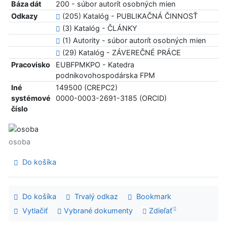
Báza dát
200 - súbor autorít osobných mien
Odkazy
(205) Katalóg - PUBLIKAČNÁ ČINNOSŤ
(3) Katalóg - ČLÁNKY
(1) Autority - súbor autorít osobných mien
(29) Katalóg - ZÁVEREČNÉ PRÁCE
Pracovisko
EUBFPMKPO - Katedra
podnikovohospodárska FPM
Iné
149500 (CREPC2)
systémové
0000-0003-2691-3185 (ORCID)
číslo
osoba
Do košíka
Do košíka
Trvalý odkaz
Bookmark
Vytlačiť
Vybrané dokumenty
Zdieľať