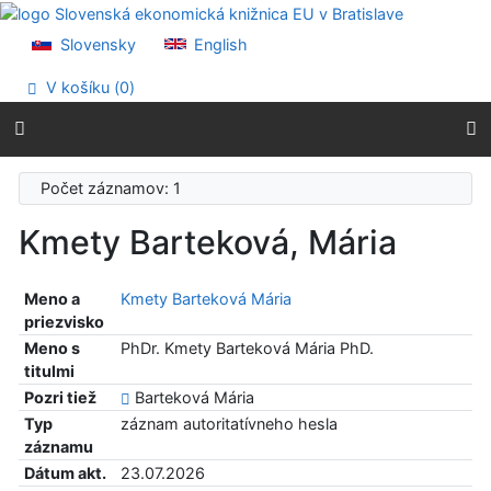
Prejsť na obsah
Prejsť na menu
Slovensky
English
Prehlásenie o webovej prístupnosti
V košíku (
0
)
Počet záznamov: 1
Kmety Barteková, Mária
Meno a
Kmety Barteková Mária
priezvisko
Meno s
PhDr. Kmety Barteková Mária PhD.
titulmi
Pozri tiež
Barteková Mária
Typ
záznam autoritatívneho hesla
záznamu
Dátum akt.
23.07.2026