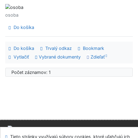
osoba
Do košíka
Do košíka
Trvalý odkaz
Bookmark
Vytlačiť
Vybrané dokumenty
Zdieľať
Počet záznamov: 1
Mapa stránok
Prístupnosť
Súkromie
Tieto stránky využívajú súbory cookies, ktoré uľahčujú ich