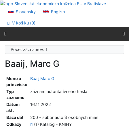
Prejsť na obsah
Prejsť na menu
Slovensky
English
Prehlásenie o webovej prístupnosti
V košíku (
0
)
Počet záznamov: 1
Baaij, Marc G
Meno a
Baaij Marc G.
priezvisko
Typ
záznam autoritatívneho hesla
záznamu
Dátum
16.11.2022
akt.
Báza dát
200 - súbor autorít osobných mien
Odkazy
(1) Katalóg - KNIHY