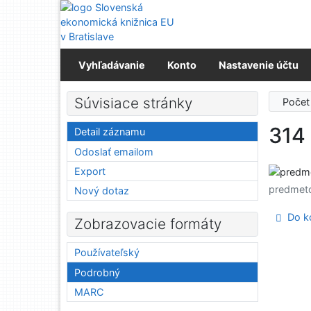
Prejsť na obsah
Prejsť na menu
Prehlásenie o webovej prístupnosti
Vyhľadávanie
Konto
Nastavenie účtu
Súvisiace stránky
Počet
314
Detail záznamu
Odoslať emailom
Export
predmet
Nový dotaz
Do ko
Zobrazovacie formáty
Používateľský
Podrobný
MARC