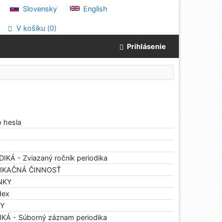
Slovensky
English
V košíku (
0
)
Prihlásenie
o hesla
DIKÁ - Zviazaný ročník periodika
BLIKAČNÁ ČINNOSŤ
ÁNKY
dex
HY
IKÁ - Súborný záznam periodika