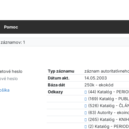
Pomoc
 záznamov: 1
Typ záznamu
záznam autoritatívneh
Dátum akt.
14.05.2003
ové heslo
Báza dát
250k - ekokód
šíka
Odkazy
(44) Katalóg - PERIO
(169) Katalóg - PU
(526) Katalóg - ČL
(63) Autority - ekoin
(265) Katalóg - KNI
(2) Katalóg - PERIOD