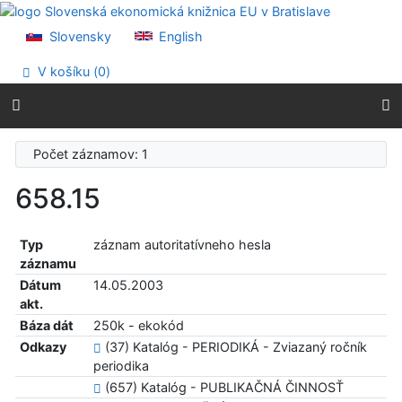
Prejsť na obsah
Prejsť na menu
Slovensky
English
Prehlásenie o webovej prístupnosti
V košíku (
0
)
Počet záznamov: 1
658.15
Typ
záznam autoritatívneho hesla
záznamu
Dátum
14.05.2003
akt.
Báza dát
250k - ekokód
Odkazy
(37) Katalóg - PERIODIKÁ - Zviazaný ročník
periodika
(657) Katalóg - PUBLIKAČNÁ ČINNOSŤ