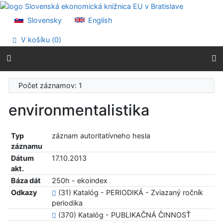
Prejsť na obsah
Prejsť na menu
Slovensky
English
Prehlásenie o webovej prístupnosti
V košíku (
0
)
Počet záznamov: 1
environmentalistika
Typ
záznam autoritatívneho hesla
záznamu
Dátum
17.10.2013
akt.
Báza dát
250h - ekoindex
Odkazy
(31) Katalóg - PERIODIKÁ - Zviazaný ročník
periodika
(370) Katalóg - PUBLIKAČNÁ ČINNOSŤ