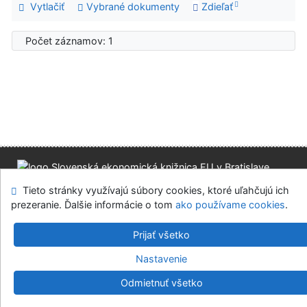
Vytlačiť
Vybrané dokumenty
Zdieľať
Počet záznamov: 1
Mapa stránok
Prístupnosť
Súkromie
Tieto stránky využívajú súbory cookies, ktoré uľahčujú ich
Modul OpenSearch
Napíšte nám
Nastavenie cookies
prezeranie. Ďalšie informácie o tom
ako používame cookies
.
Prijať všetko
Slovenská ekonomická knižnica EU v Bratislave
©1993-2026
IPAC
v.4.8.63a
-
Cosmotron Slovakia, s.r.o.
Nastavenie
Odmietnuť všetko