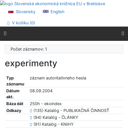
Prejsť na obsah
Prejsť na menu
Slovensky
English
Prehlásenie o webovej prístupnosti
V košíku (
0
)
Počet záznamov: 1
experimenty
Typ
záznam autoritatívneho hesla
záznamu
Dátum
08.09.2004
akt.
Báza dát
250h - ekoindex
Odkazy
(135) Katalóg - PUBLIKAČNÁ ČINNOSŤ
(94) Katalóg - ČLÁNKY
(91) Katalóg - KNIHY