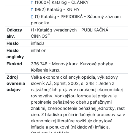
(1000+) Katalóg - ČLÁNKY
(992) Katalóg - KNIHY
(1) Katalóg - PERIODIKÁ - Súborný záznam
periodika
Odkazy
(1) Katalóg vyradených - PUBLIKAČNÁ
akv.
ČINNOSŤ
Heslo
inflácia
Heslo
inflation
anglicky
Ekokód
336.748 - Menový kurz. Kurzové pohyby.
Kolísanie kurzu
Zdroj
Veľká ekonomická encyklopédia, výkladový
overenia
slovník AŽ, Sprint, 2002, s. 348 : Jeden z
údajov
najvážnejších prejavov narušenej ekonomickej
rovnováhy. Vonkajšou formou jej prejavu je
preplnenie peňažného obehu peňažnými
znakmi, znehodnotenie peňažnej jednotky, rast
cien. Z hľadiska príčin inflačných procesov sa v
ekonomickej literatúre rozlišuje dopytová
inflácia a ponuková (nákladová) inflácia.