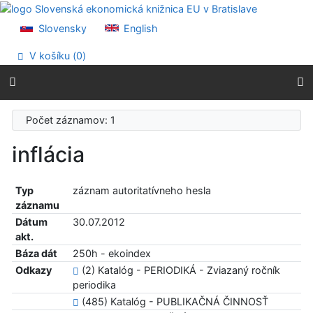
Prejsť na obsah
Prejsť na menu
Slovensky
English
Prehlásenie o webovej prístupnosti
V košíku (
0
)
Počet záznamov: 1
inflácia
Typ
záznam autoritatívneho hesla
záznamu
Dátum
30.07.2012
akt.
Báza dát
250h - ekoindex
Odkazy
(2) Katalóg - PERIODIKÁ - Zviazaný ročník
periodika
(485) Katalóg - PUBLIKAČNÁ ČINNOSŤ