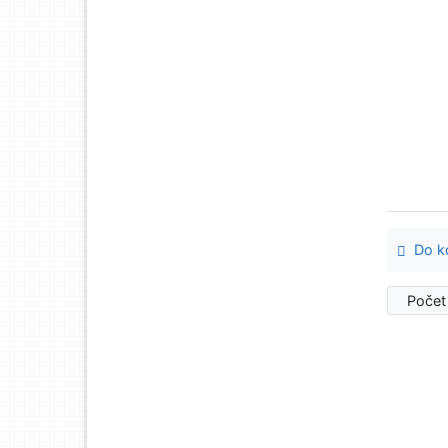
Do ko
Počet