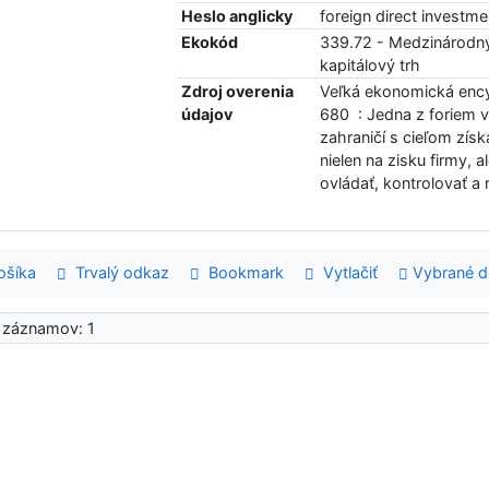
Heslo anglicky
foreign direct investm
Ekokód
339.72 - Medzinárodný
kapitálový trh
Zdroj overenia
Veľká ekonomická encyk
údajov
680 : Jedna z foriem v
zahraničí s cieľom zís
nielen na zisku firmy, 
ovládať, kontrolovať a r
šíka
Trvalý odkaz
Bookmark
Vytlačiť
Vybrané 
 záznamov: 1