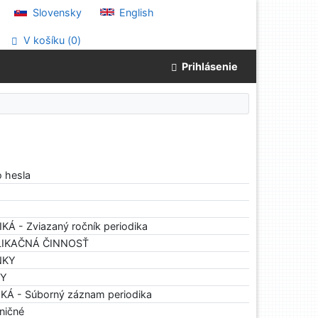
Slovensky
English
V košíku (
0
)
Prihlásenie
o hesla
IKÁ - Zviazaný ročník periodika
BLIKAČNÁ ČINNOSŤ
NKY
HY
IKÁ - Súborný záznam periodika
aničné