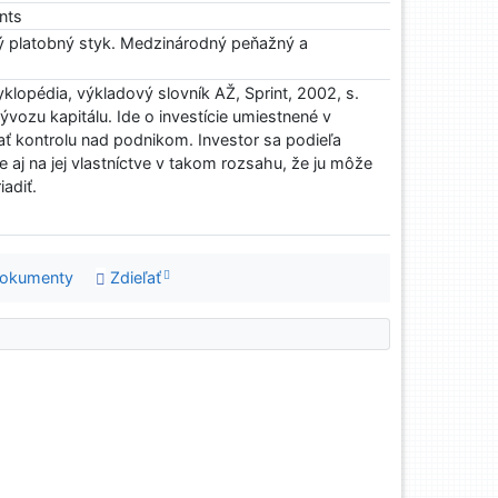
ents
 platobný styk. Medzinárodný peňažný a
lopédia, výkladový slovník AŽ, Sprint, 2002, s.
ývozu kapitálu. Ide o investície umiestnené v
kať kontrolu nad podnikom. Investor sa podieľa
ale aj na jej vlastníctve v takom rozsahu, že ju môže
iadiť.
dokumenty
Zdieľať