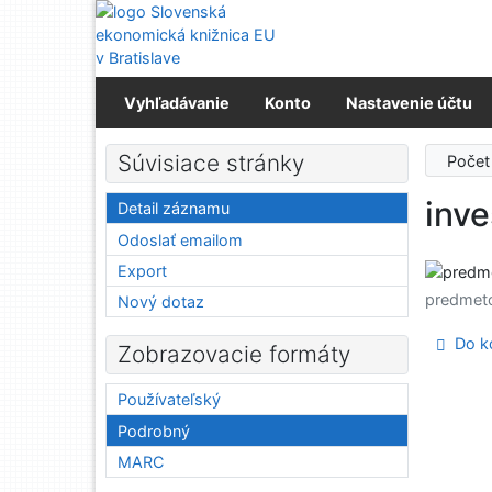
Prejsť na obsah
Prejsť na menu
Prehlásenie o webovej prístupnosti
Vyhľadávanie
Konto
Nastavenie účtu
Súvisiace stránky
Počet
inve
Detail záznamu
Odoslať emailom
Export
predmet
Nový dotaz
Do ko
Zobrazovacie formáty
Používateľský
Podrobný
MARC