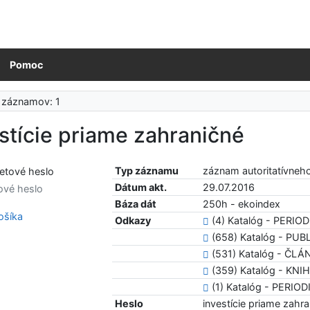
Pomoc
 záznamov: 1
stície priame zahraničné
Typ záznamu
záznam autoritatívneh
Dátum akt.
29.07.2016
ové heslo
Báza dát
250h - ekoindex
šíka
Odkazy
(4) Katalóg - PERIOD
(658) Katalóg - PU
(531) Katalóg - ČLÁ
(359) Katalóg - KNI
(1) Katalóg - PERIOD
Heslo
investície priame zahr