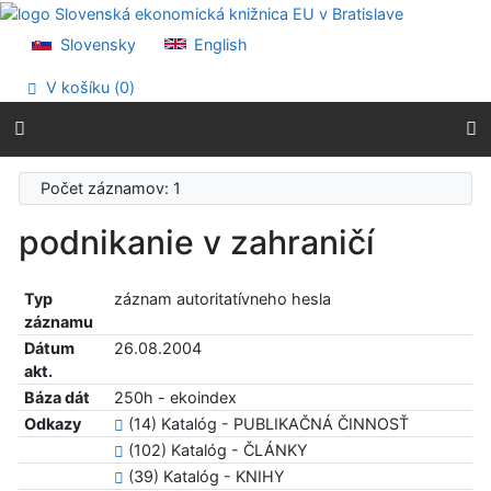
Prejsť na obsah
Prejsť na menu
Slovensky
English
Prehlásenie o webovej prístupnosti
V košíku (
0
)
Počet záznamov: 1
podnikanie v zahraničí
Typ
záznam autoritatívneho hesla
záznamu
Dátum
26.08.2004
akt.
Báza dát
250h - ekoindex
Odkazy
(14) Katalóg - PUBLIKAČNÁ ČINNOSŤ
(102) Katalóg - ČLÁNKY
(39) Katalóg - KNIHY