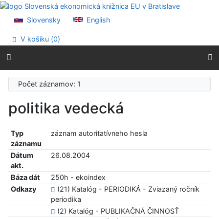
Prejsť na obsah
Prejsť na menu
Slovensky
English
Prehlásenie o webovej prístupnosti
V košíku (
0
)
Počet záznamov: 1
politika vedecká
Typ
záznam autoritatívneho hesla
záznamu
Dátum
26.08.2004
akt.
Báza dát
250h - ekoindex
Odkazy
(21) Katalóg - PERIODIKÁ - Zviazaný ročník
periodika
(2) Katalóg - PUBLIKAČNÁ ČINNOSŤ