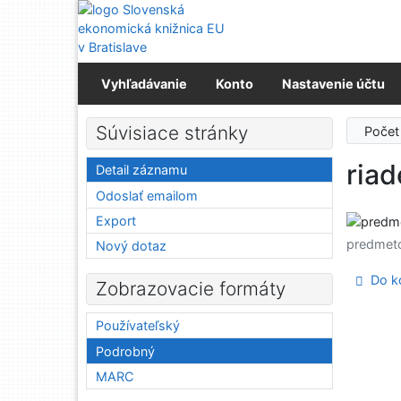
Prejsť na obsah
Prejsť na menu
Prehlásenie o webovej prístupnosti
Vyhľadávanie
Konto
Nastavenie účtu
Súvisiace stránky
Počet
riad
Detail záznamu
Odoslať emailom
Export
predmet
Nový dotaz
Do ko
Zobrazovacie formáty
Používateľský
Podrobný
MARC