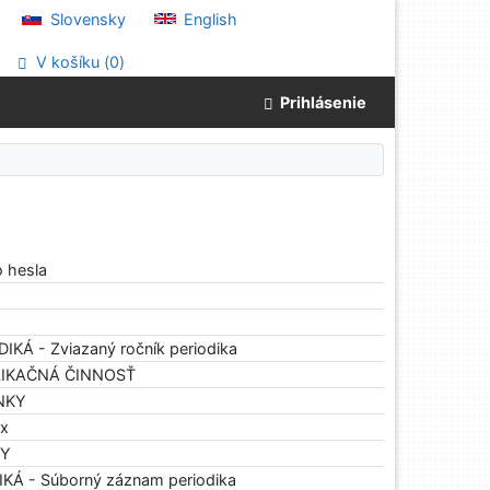
Slovensky
English
V košíku (
0
)
Prihlásenie
o hesla
DIKÁ - Zviazaný ročník periodika
BLIKAČNÁ ČINNOSŤ
ÁNKY
ex
HY
IKÁ - Súborný záznam periodika