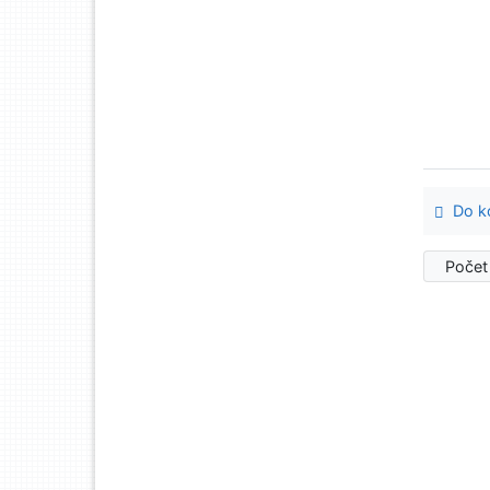
Do ko
Počet