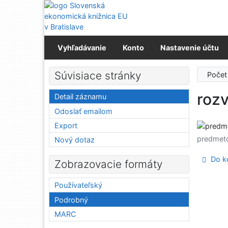
Prejsť na obsah
Prejsť na menu
Prehlásenie o webovej prístupnosti
Vyhľadávanie
Konto
Nastavenie účtu
Súvisiace stránky
Počet
rozv
Detail záznamu
Odoslať emailom
Export
predmet
Nový dotaz
Do ko
Zobrazovacie formáty
Používateľský
Podrobný
MARC