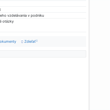
t
ieho vzdelávania v podniku
é otázky
dokumenty
Zdieľať