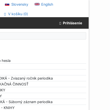
Slovensky
English
V košíku (
0
)
Prihlásenie
o hesla
DIKÁ - Zviazaný ročník periodika
LIKAČNÁ ČINNOSŤ
NKY
HY
IKÁ - Súborný záznam periodika
h - KNIHY