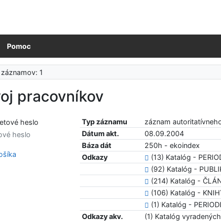
Pomoc
 záznamov: 1
oj pracovníkov
Typ záznamu
záznam autoritatívneh
Dátum akt.
08.09.2004
ové heslo
Báza dát
250h - ekoindex
šíka
Odkazy
(13) Katalóg - PERIO
(92) Katalóg - PUB
(214) Katalóg - ČLÁ
(106) Katalóg - KNI
(1) Katalóg - PERIOD
Odkazy akv.
(1) Katalóg vyradenýc