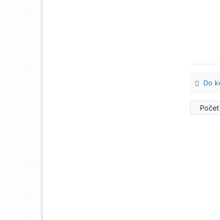
Do ko
Počet