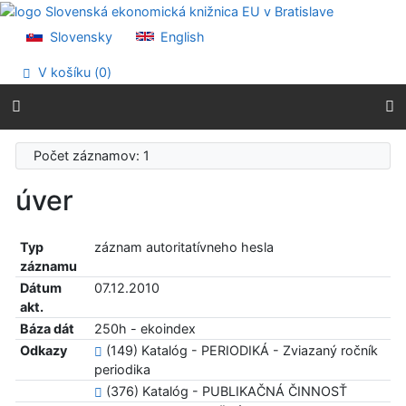
Prejsť na obsah
Prejsť na menu
Slovensky
English
Prehlásenie o webovej prístupnosti
V košíku (
0
)
Počet záznamov: 1
úver
Typ
záznam autoritatívneho hesla
záznamu
Dátum
07.12.2010
akt.
Báza dát
250h - ekoindex
Odkazy
(149) Katalóg - PERIODIKÁ - Zviazaný ročník
periodika
(376) Katalóg - PUBLIKAČNÁ ČINNOSŤ