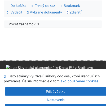
Do košíka
Trvalý odkaz
Bookmark
Vytlačiť
Vybrané dokumenty
Zdieľať
Počet záznamov: 1
Mapa stránok
Prístupnosť
Súkromie
Tieto stránky využívajú súbory cookies, ktoré uľahčujú ich
Modul OpenSearch
Napíšte nám
Nastavenie cookies
prezeranie. Ďalšie informácie o tom
ako používame cookies
.
Slovenská ekonomická knižnica EU v Bratislave
Prijať všetko
©1993-2026
IPAC
v.4.8.63a
-
Cosmotron Slovakia, s.r.o.
Nastavenie