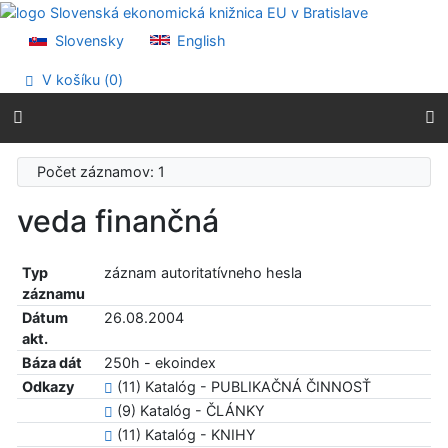
Prejsť na obsah
Prejsť na menu
Slovensky
English
Prehlásenie o webovej prístupnosti
V košíku (
0
)
Počet záznamov: 1
veda finančná
Typ
záznam autoritatívneho hesla
záznamu
Dátum
26.08.2004
akt.
Báza dát
250h - ekoindex
Odkazy
(11) Katalóg - PUBLIKAČNÁ ČINNOSŤ
(9) Katalóg - ČLÁNKY
(11) Katalóg - KNIHY