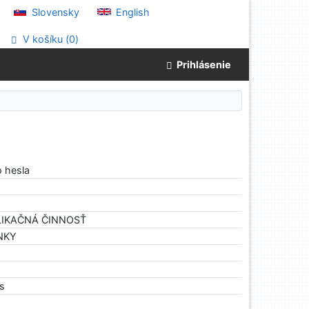
Slovensky
English
V košíku (
0
)
Prihlásenie
o hesla
BLIKAČNÁ ČINNOSŤ
ÁNKY
es