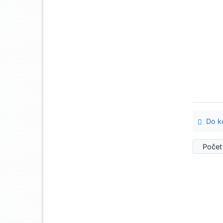
Do ko
Počet