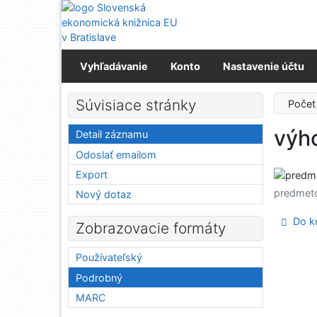
Prejsť na obsah
Prejsť na menu
Prehlásenie o webovej prístupnosti
Vyhľadávanie
Konto
Nastavenie účtu
Súvisiace stránky
Počet
výh
Detail záznamu
Odoslať emailom
Export
predmet
Nový dotaz
Do ko
Zobrazovacie formáty
Používateľský
Podrobný
MARC