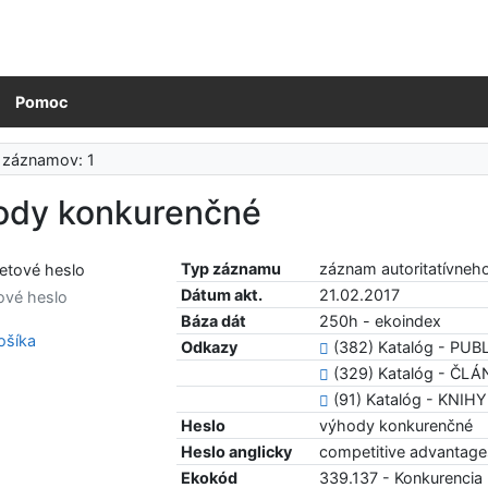
Pomoc
 záznamov: 1
ody konkurenčné
Typ záznamu
záznam autoritatívneh
Dátum akt.
21.02.2017
ové heslo
Báza dát
250h - ekoindex
šíka
Odkazy
(382) Katalóg - PU
(329) Katalóg - ČL
(91) Katalóg - KNIHY
Heslo
výhody konkurenčné
Heslo anglicky
competitive advantag
Ekokód
339.137 - Konkurencia