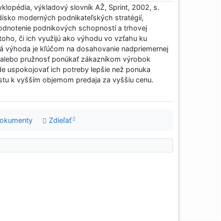
lopédia, výkladový slovník AŽ, Sprint, 2002, s.
isko moderných podnikateľských stratégií,
odnotenie podnikových schopností a trhovej
 toho, či ich využijú ako výhodu vo vzťahu ku
ná výhoda je kľúčom na dosahovanie nadpriemernej
 alebo pružnosť ponúkať zákazníkom výrobok
de uspokojovať ich potreby lepšie než ponuka
estu k vyšším objemom predaja za vyššiu cenu.
dokumenty
Zdieľať