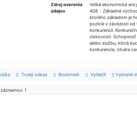
Zdroj overenia
Veľká ekonomická encyk
údajov
408 : Základné východ
ktorého základom je h
pozície v závislosti od
konkurencii. Konkureč
ziskovosti. Schopnosť
alebo službu, ktorá bu
konkurencie, otvára c
šíka
Trvalý odkaz
Bookmark
Vytlačiť
Vybrané 
 záznamov: 1