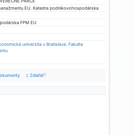
ZÁVEREČNÉ PRÁCE
manažmentu EU. Katedra podnikovohospodárska
spodárska FPM EU
konomická univerzita v Bratislave. Fakulta
entu
dokumenty
Zdieľať