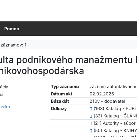
Pomoc
 záznamov: 1
ulta podnikového manažmentu 
nikovohospodárska
Typ záznamu
záznam autoritatívneh
Dátum akt.
02.02.2026
ia
Báza dát
210v - dodávateľ
šíka
Odkazy
(163) Katalóg - PU
(33) Katalóg - ČLÁ
(21) Autority - súbor 
(50) Katalóg - KNIH