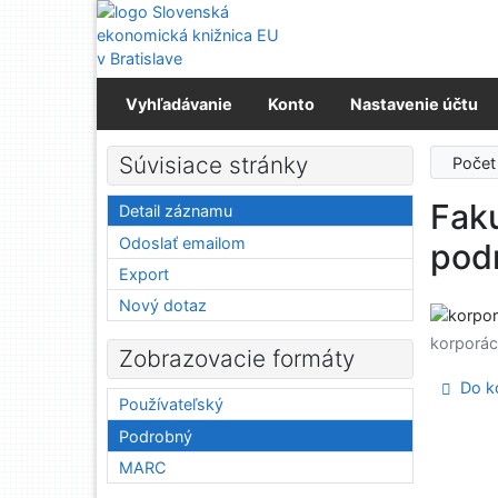
Prejsť na obsah
Prejsť na menu
Prehlásenie o webovej prístupnosti
Vyhľadávanie
Konto
Nastavenie účtu
Súvisiace stránky
Počet
Fak
Detail záznamu
Odoslať emailom
pod
Export
Nový dotaz
korporác
Zobrazovacie formáty
Do ko
Používateľský
Podrobný
MARC