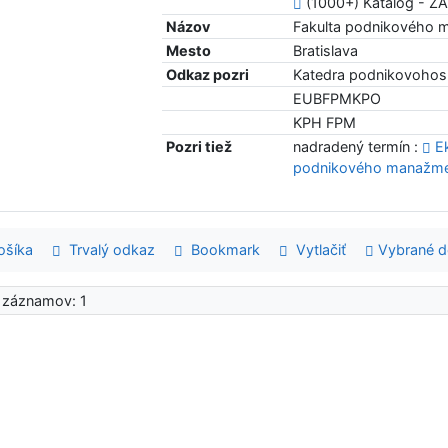
(1000+) Katalóg - 
Názov
Fakulta podnikového 
Mesto
Bratislava
Odkaz pozri
Katedra podnikovoho
EUBFPMKPO
KPH FPM
Pozri tiež
nadradený termín :
E
podnikového manažm
šíka
Trvalý odkaz
Bookmark
Vytlačiť
Vybrané 
 záznamov: 1