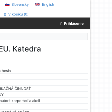
Slovensky
English
V košíku (
0
)
Prihlásenie
EU. Katedra
o hesla
BLIKAČNÁ ČINNOSŤ
NKY
autorít korporácií a akcií
Y