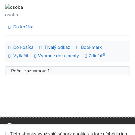
osoba
Do košíka
Do košíka
Trvalý odkaz
Bookmark
Vytlačiť
Vybrané dokumenty
Zdieľať
Počet záznamov: 1
Mapa stránok
Prístupnosť
Súkromie
Tieto stránky využívajú súbory cookies, ktoré uľahčujú ich