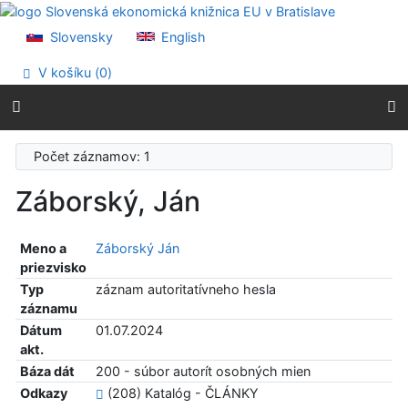
Prejsť na obsah
Prejsť na menu
Slovensky
English
Prehlásenie o webovej prístupnosti
V košíku (
0
)
Počet záznamov: 1
Záborský, Ján
Meno a
Záborský Ján
priezvisko
Typ
záznam autoritatívneho hesla
záznamu
Dátum
01.07.2024
akt.
Báza dát
200 - súbor autorít osobných mien
Odkazy
(208) Katalóg - ČLÁNKY