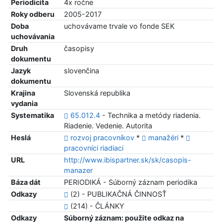
Periodicita
4x ročne
Roky odberu
2005-2017
Doba
uchovávame trvale vo fonde SEK
uchovávania
Druh
časopisy
dokumentu
Jazyk
slovenčina
dokumentu
Krajina
Slovenská republika
vydania
Systematika
65.012.4
- Technika a metódy riadenia.
Riadenie. Vedenie. Autorita
Heslá
rozvoj pracovníkov
*
manažéri
*
pracovníci riadiaci
URL
http://www.ibispartner.sk/sk/casopis-
manazer
Báza dát
PERIODIKÁ - Súborný záznam periodika
Odkazy
(2) - PUBLIKAČNÁ ČINNOSŤ
(214) - ČLÁNKY
Odkazy
Súborný záznam: použite odkaz na