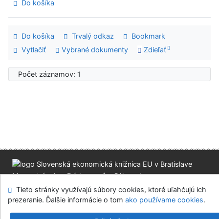
Do košíka
Do košíka
Trvalý odkaz
Bookmark
Vytlačiť
Vybrané dokumenty
Zdieľať
Počet záznamov: 1
Mapa stránok
Prístupnosť
Súkromie
Modul OpenSearch
Napíšte nám
Nastavenie cookies
Tieto stránky využívajú súbory cookies, ktoré uľahčujú ich
prezeranie. Ďalšie informácie o tom
ako používame cookies
.
Slovenská ekonomická knižnica EU v Bratislave