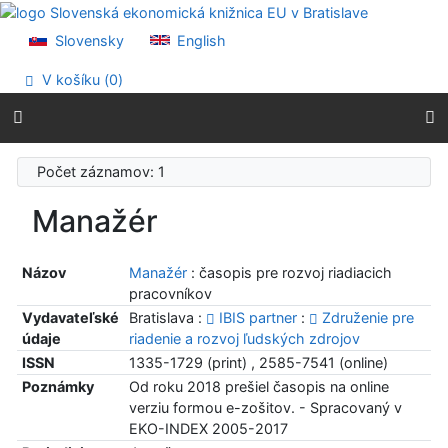
Prejsť na obsah
Prejsť na menu
Slovensky
English
Prehlásenie o webovej prístupnosti
V košíku (
0
)
Počet záznamov: 1
Manažér
Názov
Manažér
: časopis pre rozvoj riadiacich
pracovníkov
Vydavateľské
Bratislava :
IBIS partner
:
Združenie pre
údaje
riadenie a rozvoj ľudských zdrojov
ISSN
1335-1729 (print) , 2585-7541 (online)
Poznámky
Od roku 2018 prešiel časopis na online
verziu formou e-zošitov. - Spracovaný v
EKO-INDEX 2005-2017