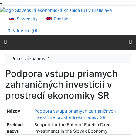
-
Prejsť na obsah
Prejsť na menu
Slovensky
English
Prehlásenie o webovej prístupnosti
V košíku (
0
)
Počet záznamov: 1
Podpora vstupu priamych
zahraničných investícií v
prostredí ekonomiky SR
Názov
Podpora vstupu priamych zahraničných
investícií v prostredí ekonomiky SR
Preklad
Support for the Entry of Foreign Direct
názvu
Investments in the Slovak Economy