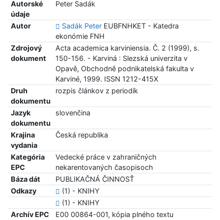
Autorské
Peter Sadák
údaje
Autor
Sadák Peter
EUBFNHKET - Katedra
ekonómie FNH
Zdrojový
Acta academica karviniensia. Č. 2 (1999), s.
dokument
150-156. - Karviná : Slezská univerzita v
Opavě, Obchodně podnikatelská fakulta v
Karviné, 1999. ISSN 1212-415X
Druh
rozpis článkov z periodík
dokumentu
Jazyk
slovenčina
dokumentu
Krajina
Česká republika
vydania
Kategória
Vedecké práce v zahraničných
EPC
nekarentovaných časopisoch
Báza dát
PUBLIKAČNÁ ČINNOSŤ
Odkazy
(1) - KNIHY
(1) - KNIHY
Archív EPC
E00 00864-001, kópia plného textu