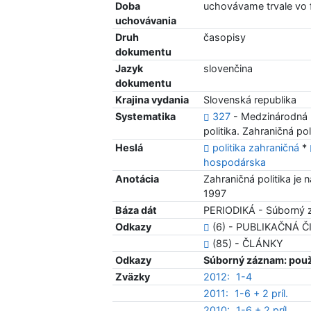
Doba
uchovávame trvale vo
uchovávania
Druh
časopisy
dokumentu
Jazyk
slovenčina
dokumentu
Krajina vydania
Slovenská republika
Systematika
327
- Medzinárodná p
politika. Zahraničná pol
Heslá
politika zahraničná
*
hospodárska
Anotácia
Zahraničná politika je
1997
Báza dát
PERIODIKÁ - Súborný 
Odkazy
(6) - PUBLIKAČNÁ 
(85) - ČLÁNKY
Odkazy
Súborný záznam: použ
Zväzky
2012:
1-4
2011:
1-6 + 2 príl.
2010:
1-6 + 2 príl.