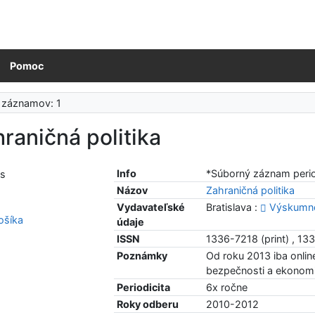
Pomoc
 záznamov: 1
raničná politika
Info
*Súborný záznam period
Názov
Zahraničná politika
Vydavateľské
Bratislava :
Výskumné
šíka
údaje
ISSN
1336-7218 (print) , 13
Poznámky
Od roku 2013 iba onli
bezpečnosti a ekonom
Periodicita
6x ročne
Roky odberu
2010-2012