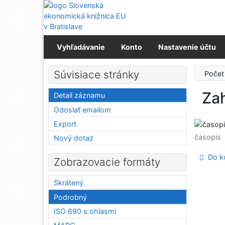
Prejsť na obsah
Prejsť na menu
Prehlásenie o webovej prístupnosti
Vyhľadávanie
Konto
Nastavenie účtu
Súvisiace stránky
Počet
Zah
Detail záznamu
Odoslať emailom
Export
časopis
Nový dotaz
Do ko
Zobrazovacie formáty
Skrátený
Podrobný
ISO 690 s ohlasmi