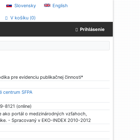
Slovensky
English
V košíku (
0
)
Prihlásenie
ika pre evidenciu publikačnej činnosti*
 centrum SFPA
39-8121 (online)
ne ako portál o medzinárodných vzťahoch,
ike. - Spracovaný v EKO-INDEX 2010-2012