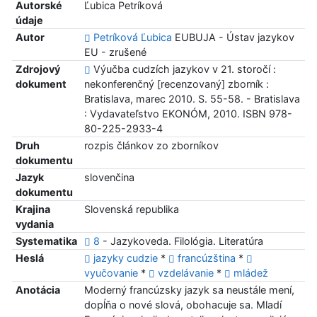
Autorské
Ľubica Petríková
údaje
Autor
Petríková Ľubica
EUBUJA - Ústav jazykov
EU - zrušené
Zdrojový
Výučba cudzích jazykov v 21. storočí :
dokument
nekonferenčný [recenzovaný] zborník :
Bratislava, marec 2010. S. 55-58. - Bratislava
: Vydavateľstvo EKONÓM, 2010. ISBN 978-
80-225-2933-4
Druh
rozpis článkov zo zborníkov
dokumentu
Jazyk
slovenčina
dokumentu
Krajina
Slovenská republika
vydania
Systematika
8
- Jazykoveda. Filológia. Literatúra
Heslá
jazyky cudzie
*
francúzština
*
vyučovanie
*
vzdelávanie
*
mládež
Anotácia
Moderný francúzsky jazyk sa neustále mení,
dopĺňa o nové slová, obohacuje sa. Mladí