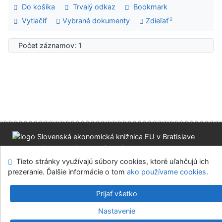
Do košíka
Trvalý odkaz
Bookmark
Vytlačiť
Vybrané dokumenty
Zdieľať
Počet záznamov: 1
Mapa stránok
Prístupnosť
Súkromie
Tieto stránky využívajú súbory cookies, ktoré uľahčujú ich
Modul OpenSearch
Napíšte nám
Nastavenie cookies
prezeranie. Ďalšie informácie o tom
ako používame cookies
.
Slovenská ekonomická knižnica EU v Bratislave
Prijať všetko
©1993-2026
IPAC
v.4.8.63a
-
Cosmotron Slovakia, s.r.o.
Nastavenie