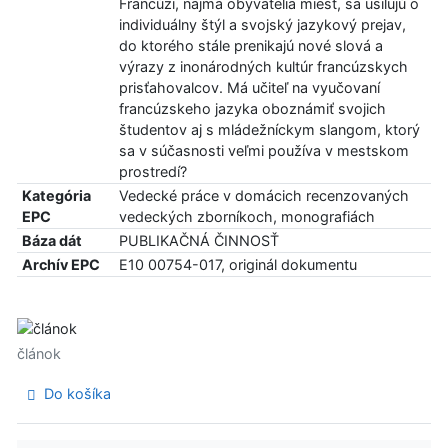
Francúzi, najmä obyvatelia miest, sa usilujú o
individuálny štýl a svojský jazykový prejav,
do ktorého stále prenikajú nové slová a
výrazy z inonárodných kultúr francúzskych
prisťahovalcov. Má učiteľ na vyučovaní
francúzskeho jazyka oboznámiť svojich
študentov aj s mládežníckym slangom, ktorý
sa v súčasnosti veľmi používa v mestskom
prostredí?
Kategória
Vedecké práce v domácich recenzovaných
EPC
vedeckých zborníkoch, monografiách
Báza dát
PUBLIKAČNÁ ČINNOSŤ
Archív EPC
E10 00754-017, originál dokumentu
článok
Do košíka