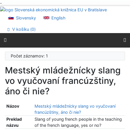
-
Prejsť na obsah
Prejsť na menu
Slovensky
English
Prehlásenie o webovej prístupnosti
V košíku (
0
)
Počet záznamov: 1
Mestský mládežnícky slang
vo vyučovaní francúzštiny,
áno či nie?
Názov
Mestský mládežnícky slang vo vyučovaní
francúzštiny, áno či nie?
Preklad
Slang of young french people in the teaching
názvu
of the french language, yes or no?