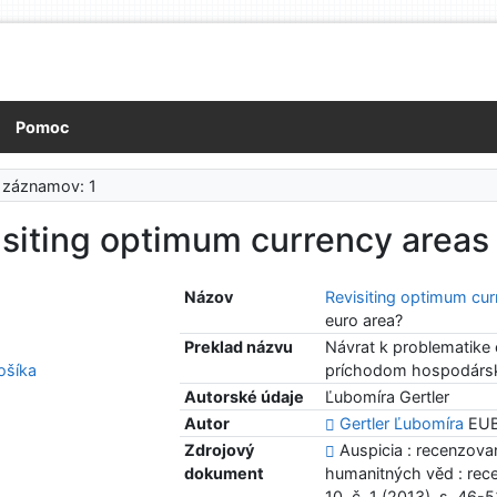
Pomoc
 záznamov: 1
siting optimum currency areas
Názov
Revisiting optimum cu
euro area?
Preklad názvu
Návrat k problematike
šíka
príchodom hospodárske
Autorské údaje
Ľubomíra Gertler
Autor
Gertler Ľubomíra
EUBF
Zdrojový
Auspicia : recenzova
dokument
humanitných věd : rece
10, č. 1 (2013), s. 46