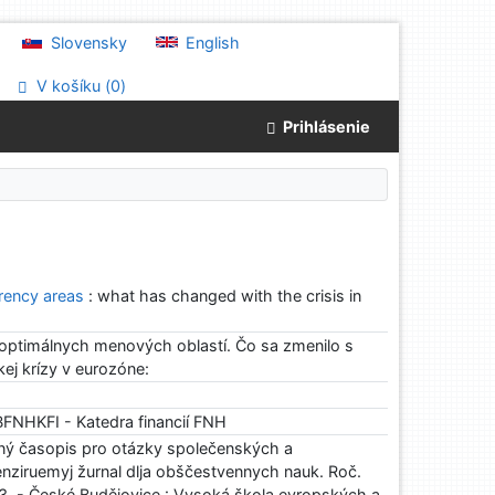
Slovensky
English
V košíku (
0
)
Prihlásenie
rrency areas
: what has changed with the crisis in
 optimálnych menových oblastí. Čo sa zmenilo s
j krízy v eurozóne:
NHKFI - Katedra financií FNH
ný časopis pro otázky společenských a
nziruemyj žurnal dlja obščestvennych nauk. Roč.
-53. - České Budějovice : Vysoká škola evropských a