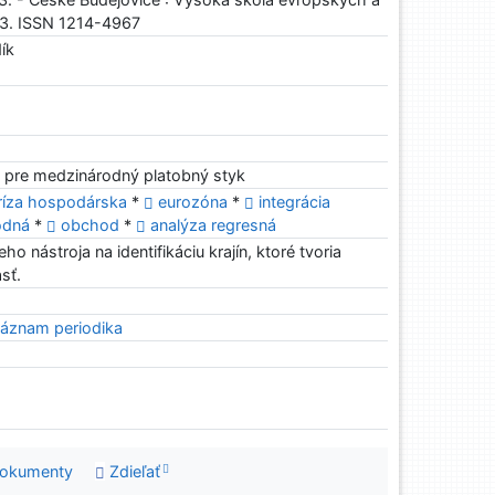
013. ISSN 1214-4967
ík
 pre medzinárodný platobný styk
ríza hospodárska
*
eurozóna
*
integrácia
odná
*
obchod
*
analýza regresná
ho nástroja na identifikáciu krajín, ktoré tvoria
sť.
áznam periodika
dokumenty
Zdieľať