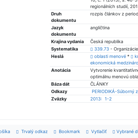
regionálních studií, 2
Druh
rozpis článkov z period
dokumentu
Jazyk
angličtina
dokumentu
Krajina vydania
Česká republika
Systematika
339.73
- Organizácie
Heslá
oblasti menové
*
k
ekonomická medzinár
Anotácia
Vytvorenie kvantitatívne
optimálnu menovú obla
Báza dát
ČLÁNKY
Odkazy
PERIODIKÁ-Súborný z
Zväzky
2013:
1-2
šíka
Trvalý odkaz
Bookmark
Vytlačiť
Vybrané 