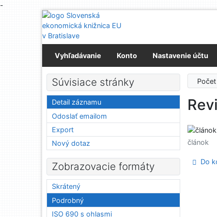
-
Prejsť na obsah
Prejsť na menu
Prehlásenie o webovej prístupnosti
Vyhľadávanie
Konto
Nastavenie účtu
Súvisiace stránky
Počet
Revi
Detail záznamu
Odoslať emailom
Export
článok
Nový dotaz
Do ko
Zobrazovacie formáty
Skrátený
Podrobný
ISO 690 s ohlasmi