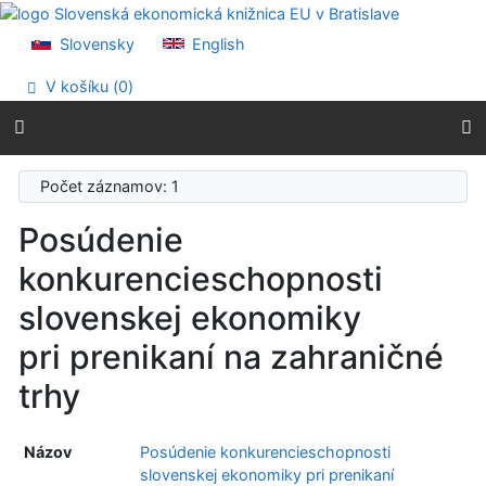
Prejsť na obsah
Prejsť na menu
Slovensky
English
Prehlásenie o webovej prístupnosti
V košíku (
0
)
Počet záznamov: 1
Posúdenie
konkurencieschopnosti
slovenskej ekonomiky
pri prenikaní na zahraničné
trhy
Názov
Posúdenie konkurencieschopnosti
slovenskej ekonomiky pri prenikaní