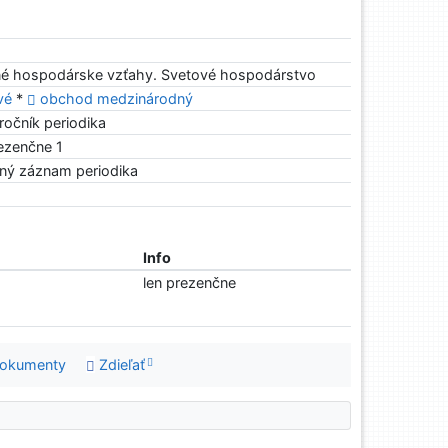
é hospodárske vzťahy. Svetové hospodárstvo
ové
*
obchod medzinárodný
ročník periodika
rezenčne 1
ný záznam periodika
Info
len prezenčne
dokumenty
Zdieľať