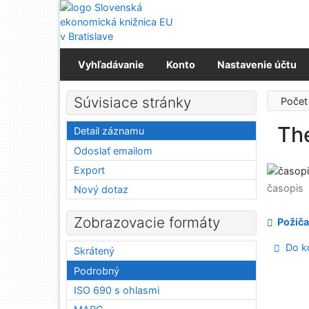
Prejsť na obsah
Prejsť na menu
Prehlásenie o webovej prístupnosti
Vyhľadávanie
Konto
Nastavenie účtu
Súvisiace stránky
Počet
Th
Detail záznamu
Odoslať emailom
Export
časopis
Nový dotaz
Zobrazovacie formáty
Požiča
Do ko
Skrátený
Podrobný
ISO 690 s ohlasmi