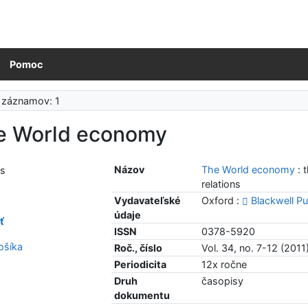
Pomoc
 záznamov: 1
e World economy
Názov
The World economy
: 
relations
Vydavateľské
Oxford :
Blackwell Pu
údaje
ť
ISSN
0378-5920
šíka
Roč., číslo
Vol. 34, no. 7-12 (2011
Periodicita
12x ročne
Druh
časopisy
dokumentu