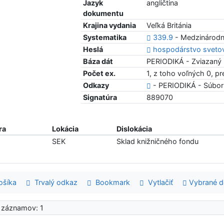
Jazyk
angličtina
dokumentu
Krajina vydania
Veľká Británia
Systematika
339.9
- Medzinárodn
Heslá
hospodárstvo svet
Báza dát
PERIODIKÁ - Zviazaný 
Počet ex.
1, z toho voľných 0, p
Odkazy
- PERIODIKÁ - Súbor
Signatúra
889070
ra
Lokácia
Dislokácia
SEK
Sklad knižničného fondu
šíka
Trvalý odkaz
Bookmark
Vytlačiť
Vybrané 
 záznamov: 1