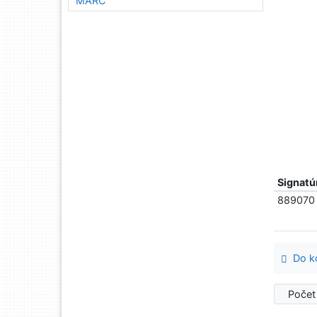
MARC
Signatú
889070
Do ko
Počet