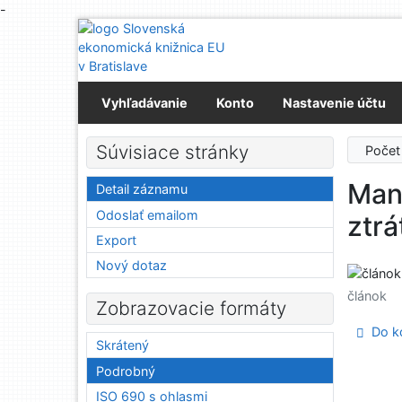
-
Prejsť na obsah
Prejsť na menu
Prehlásenie o webovej prístupnosti
Vyhľadávanie
Konto
Nastavenie účtu
Súvisiace stránky
Počet
Mana
Detail záznamu
Odoslať emailom
ztrá
Export
Nový dotaz
článok
Zobrazovacie formáty
Do ko
Skrátený
Podrobný
ISO 690 s ohlasmi