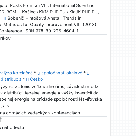
of Posts From an VIII. International Scientific
CD-ROM. - Košice : KKM PHF EU : KIaJK PHF EU,
 ;
Bobenič Hintošová Aneta ; Trends in
cal Methods for Quality Improvement VIII. (2018)
ic Conference. ISBN 978-80-225-4604-1
rníkov
nalýza korelačná
*
spoločnosti akciové
*
distribúcia
*
Česko
ýzy na zistenie veľkosti lineárnej závislosti medzi
v distribúcii tepelnej energie a výšky investícií do
epelnej energie na príklade spoločnosti Havířovská
, a.s.
 na domácich vedeckých konferenciách
Ť
plného textu