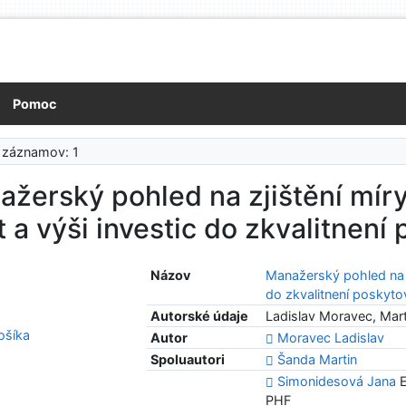
Pomoc
 záznamov: 1
žerský pohled na zjištění míry
t a výši investic do zkvalitnen
Názov
Manažerský pohled na zj
do zkvalitnení poskyt
Autorské údaje
Ladislav Moravec, Mar
šíka
Autor
Moravec Ladislav
Spoluautori
Šanda Martin
Simonidesová Jana
E
PHF