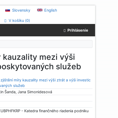
Slovensky
English
V košíku (
0
)
Prihlásenie
 kauzality mezi výši
í poskytovaných služeb
ištění míry kauzality mezi výši ztrát a výši investic
ovaných služeb
tin Šanda, Jana Simonidesová
UBPHFKRP - Katedra finančného riadenia podniku