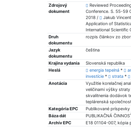
Zdrojový
Reviewed Proceedings 
dokument
Conference. S. 55-59 
2018 /
Jakub Vincent
Application of Statisti
International Scientif
Druh
rozpis článkov zo zbo
dokumentu
Jazyk
čeština
dokumentu
Krajina vydania
Slovenská republika
Heslá
energia tepelná
*
a
investície
*
strata
*
Anotácia
Využitie korelačnej anal
veličinami výšky straty 
skvalitnenia dodávok t
teplárenská společnost
Kategória EPC
Publikované príspevky
Báza dát
PUBLIKAČNÁ ČINNOS
Archív EPC
E18 01104-007, kópia 