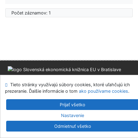
Počet záznamov: 1
Mapa stránok
Prístupnosť
Súkromie
Tieto stránky využívajú súbory cookies, ktoré uľahčujú ich
Modul OpenSearch
Napíšte nám
Nastavenie cookies
prezeranie. Ďalšie informácie o tom
ako používame cookies
.
Slovenská ekonomická knižnica EU v Bratislave
Prijať všetko
©1993-2026
IPAC
v.4.8.63a
-
Cosmotron Slovakia, s.r.o.
Nastavenie
Odmietnuť všetko