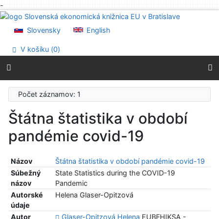
-
Prejsť na obsah
Prejsť na menu
Slovensky
English
Prehlásenie o webovej prístupnosti
V košíku (
0
)
Počet záznamov: 1
Štátna štatistika v období
pandémie covid-19
Názov
Štátna štatistika v období pandémie covid-19
Súbežný
State Statistics during the COVID-19
názov
Pandemic
Autorské
Helena Glaser-Opitzová
údaje
Autor
Glaser-Opitzová Helena
EUBFHIKSA -