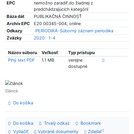
EPC
nemožno zaradiť do žiadnej z
predchádzajúcich kategórií
Báza dát
PUBLIKAČNÁ ČINNOSŤ
Archív EPC
E20 00345-004, online
Odkazy
PERIODIKÁ-Súborný záznam periodika
Zväzky
2020:
1-4
Názov súboru
Veľkosť
Typ prístupu
Plný text PDF
1.1 MB
verejne
dostupné
článok
Do košíka
Do košíka
Trvalý odkaz
Bookmark
Vytlačiť
Vybrané dokumenty
Zdieľať