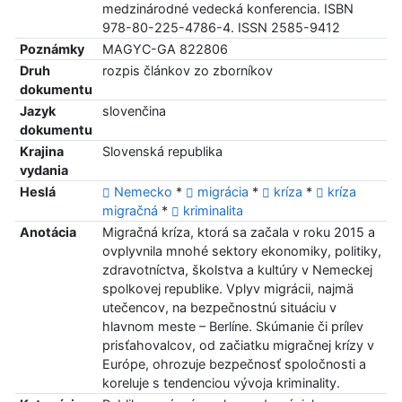
medzinárodné vedecká konferencia. ISBN
978-80-225-4786-4. ISSN 2585-9412
Poznámky
MAGYC-GA 822806
Druh
rozpis článkov zo zborníkov
dokumentu
Jazyk
slovenčina
dokumentu
Krajina
Slovenská republika
vydania
Heslá
Nemecko
*
migrácia
*
kríza
*
kríza
migračná
*
kriminalita
Anotácia
Migračná kríza, ktorá sa začala v roku 2015 a
ovplyvnila mnohé sektory ekonomiky, politiky,
zdravotníctva, školstva a kultúry v Nemeckej
spolkovej republike. Vplyv migrácii, najmä
utečencov, na bezpečnostnú situáciu v
hlavnom meste – Berlíne. Skúmanie či prílev
prisťahovalcov, od začiatku migračnej krízy v
Európe, ohrozuje bezpečnosť spoločnosti a
koreluje s tendenciou vývoja kriminality.