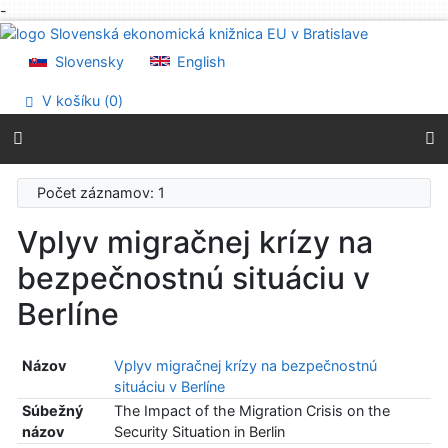
-
Prejsť na obsah
Prejsť na menu
Slovensky
English
Prehlásenie o webovej prístupnosti
V košíku (
0
)
Počet záznamov: 1
Vplyv migračnej krízy na
bezpečnostnú situáciu v
Berlíne
Názov
Vplyv migračnej krízy na bezpečnostnú
situáciu v Berlíne
Súbežný
The Impact of the Migration Crisis on the
názov
Security Situation in Berlin