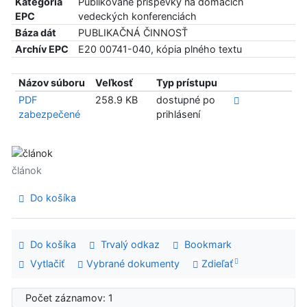
Kategória
Publikované príspevky na domácich
EPC
vedeckých konferenciách
Báza dát
PUBLIKAČNÁ ČINNOSŤ
Archív EPC
E20 00741-040, kópia plného textu
Názov súboru
Veľkosť
Typ prístupu
PDF
258.9 KB
dostupné po
zabezpečené
prihlásení
článok
Do košíka
Do košíka
Trvalý odkaz
Bookmark
Vytlačiť
Vybrané dokumenty
Zdieľať
Počet záznamov: 1