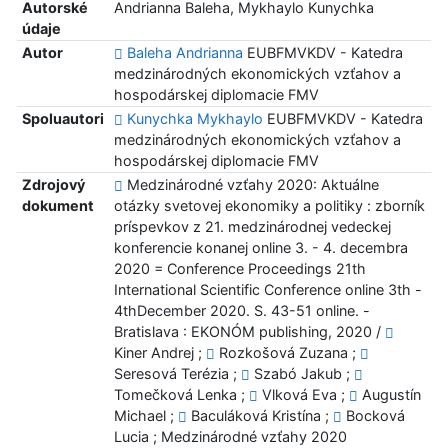
Autorské
Andrianna Baleha, Mykhaylo Kunychka
údaje
Autor
Baleha Andrianna
EUBFMVKDV - Katedra
medzinárodných ekonomických vzťahov a
hospodárskej diplomacie FMV
Spoluautori
Kunychka Mykhaylo
EUBFMVKDV - Katedra
medzinárodných ekonomických vzťahov a
hospodárskej diplomacie FMV
Zdrojový
Medzinárodné vzťahy 2020: Aktuálne
dokument
otázky svetovej ekonomiky a politiky : zborník
príspevkov z 21. medzinárodnej vedeckej
konferencie konanej online 3. - 4. decembra
2020 = Conference Proceedings 21th
International Scientific Conference online 3th -
4thDecember 2020. S. 43-51 online. -
Bratislava : EKONÓM publishing, 2020 /
Kiner Andrej ;
Rozkošová Zuzana ;
Seresová Terézia ;
Szabó Jakub ;
Tomečková Lenka ;
Vlková Eva ;
Augustín
Michael ;
Baculáková Kristína ;
Bocková
Lucia ; Medzinárodné vzťahy 2020