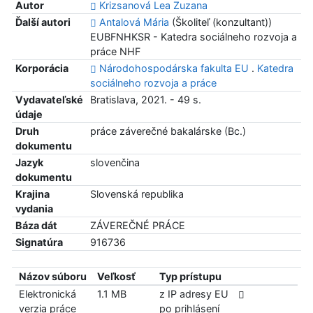
Autor
Krizsanová Lea Zuzana
Ďalší autori
Antalová Mária
(Školiteľ (konzultant))
EUBFNHKSR - Katedra sociálneho rozvoja a
práce NHF
Korporácia
Národohospodárska fakulta EU
.
Katedra
sociálneho rozvoja a práce
Vydavateľské
Bratislava, 2021. - 49 s.
údaje
Druh
práce záverečné bakalárske (Bc.)
dokumentu
Jazyk
slovenčina
dokumentu
Krajina
Slovenská republika
vydania
Báza dát
ZÁVEREČNÉ PRÁCE
Signatúra
916736
Názov súboru
Veľkosť
Typ prístupu
Elektronická
1.1 MB
z IP adresy EU
verzia práce
po prihlásení