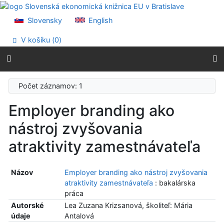
Prejsť na obsah
Prejsť na menu
Slovensky
English
Prehlásenie o webovej prístupnosti
V košíku (
0
)
Počet záznamov: 1
Employer branding ako
nástroj zvyšovania
atraktivity zamestnávateľa
Názov
Employer branding ako nástroj zvyšovania
atraktivity zamestnávateľa
: bakalárska
práca
Autorské
Lea Zuzana Krizsanová, školiteľ: Mária
údaje
Antalová