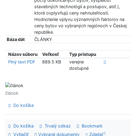
počty dokončených bytov, vyspelosť
stavebných technológií a postupov, atď.),
ktoré ovplyvňujú ceny nehnuteľností.
Hodnotenie vplyvu významných faktorov na
ceny bytov vo vybraných regiónoch v Českej
republike.
Báza dát
ČLÁNKY
Názov súboru
Veľkosť
Typ prístupu
Plný text PDF
889.5 KB
verejne
dostupné
článok
Do košíka
Do košíka
Trvalý odkaz
Bookmark
Vytlačiť
Vybrané dokumenty
Zdieľať