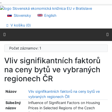
-
Prejsť na obsah
Prejsť na menu
Slovensky
English
Prehlásenie o webovej prístupnosti
V košíku (
0
)
Počet záznamov: 1
Vliv signifikantních faktorů
na ceny bytů ve vybraných
regionech ČR
Názov
Vliv signifikantních faktorů na ceny bytů ve
vybraných regionech ČR
Súbežný
Influence of Significant Factors on Housing
názov
Prices in Selected Regions of the Czech