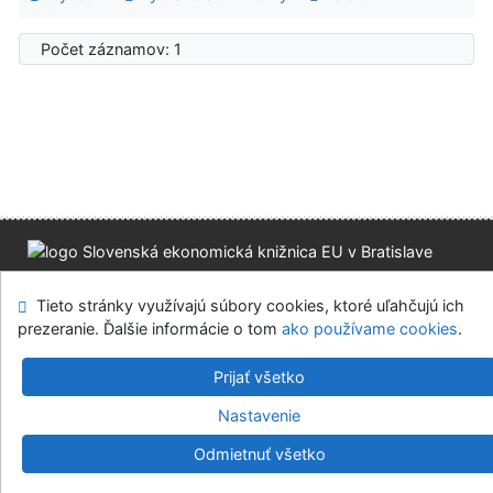
Počet záznamov: 1
Mapa stránok
Prístupnosť
Súkromie
Tieto stránky využívajú súbory cookies, ktoré uľahčujú ich
Modul OpenSearch
Napíšte nám
Nastavenie cookies
prezeranie. Ďalšie informácie o tom
ako používame cookies
.
Slovenská ekonomická knižnica EU v Bratislave
Prijať všetko
©1993-2026
IPAC
v.4.8.63a
-
Cosmotron Slovakia, s.r.o.
Nastavenie
Odmietnuť všetko