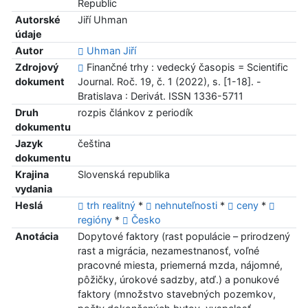
Republic
Autorské
Jiří Uhman
údaje
Autor
Uhman Jiří
Zdrojový
Finančné trhy : vedecký časopis = Scientific
dokument
Journal. Roč. 19, č. 1 (2022), s. [1-18]. -
Bratislava : Derivát. ISSN 1336-5711
Druh
rozpis článkov z periodík
dokumentu
Jazyk
čeština
dokumentu
Krajina
Slovenská republika
vydania
Heslá
trh realitný
*
nehnuteľnosti
*
ceny
*
regióny
*
Česko
Anotácia
Dopytové faktory (rast populácie – prirodzený
rast a migrácia, nezamestnanosť, voľné
pracovné miesta, priemerná mzda, nájomné,
pôžičky, úrokové sadzby, atď.) a ponukové
faktory (množstvo stavebných pozemkov,