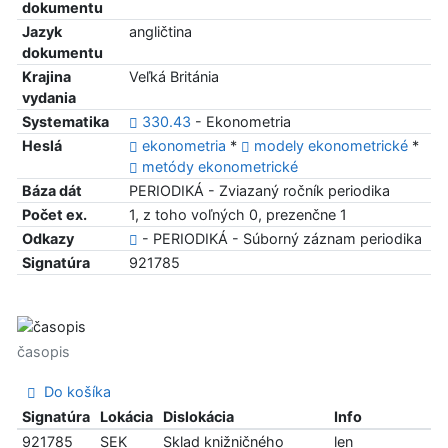
dokumentu
Jazyk
angličtina
dokumentu
Krajina
Veľká Británia
vydania
Systematika
330.43
- Ekonometria
Heslá
ekonometria
*
modely ekonometrické
*
metódy ekonometrické
Báza dát
PERIODIKÁ - Zviazaný ročník periodika
Počet ex.
1, z toho voľných 0, prezenčne 1
Odkazy
- PERIODIKÁ - Súborný záznam periodika
Signatúra
921785
časopis
Do košíka
Signatúra
Lokácia
Dislokácia
Info
921785
SEK
Sklad knižničného
len