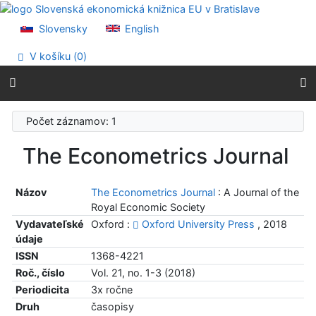
Prejsť na obsah
Prejsť na menu
Slovensky
English
Prehlásenie o webovej prístupnosti
V košíku (
0
)
Počet záznamov: 1
The Econometrics Journal
Názov
The Econometrics Journal
: A Journal of the
Royal Economic Society
Vydavateľské
Oxford :
Oxford University Press
, 2018
údaje
ISSN
1368-4221
Roč., číslo
Vol. 21, no. 1-3 (2018)
Periodicita
3x ročne
Druh
časopisy