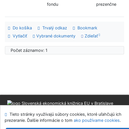
fondu
prezenčne
Do košíka
Trvalý odkaz
Bookmark
Vytlačiť
Vybrané dokumenty
Zdieľať
Počet záznamov: 1
Mapa stránok
Prístupnosť
Súkromie
Tieto stránky využívajú súbory cookies, ktoré uľahčujú ich
Modul OpenSearch
Napíšte nám
Nastavenie cookies
prezeranie. Ďalšie informácie o tom
ako používame cookies
.